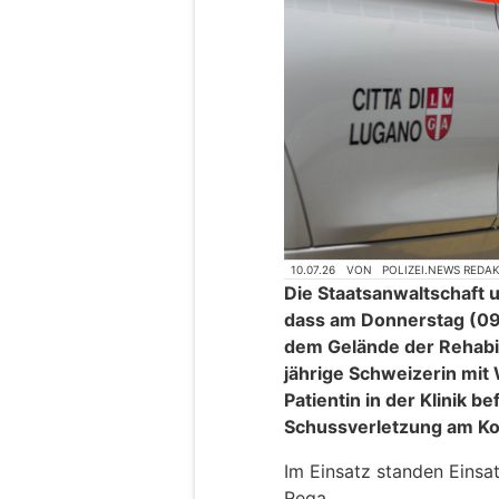
10.07.26
VON
POLIZEI.NEWS REDA
Die Staatsanwaltschaft u
dass am Donnerstag (09.
dem Gelände der Rehabili
jährige Schweizerin mit W
Patientin in der Klinik b
Schussverletzung am Ko
Im Einsatz standen Einsa
Rega.