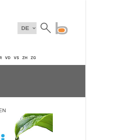
R
VD
VS
ZH
ZG
EN