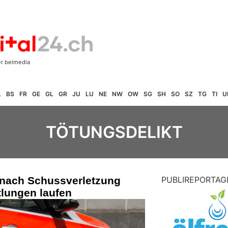
L
BS
FR
GE
GL
GR
JU
LU
NE
NW
OW
SG
SH
SO
SZ
TG
TI
U
TÖTUNGSDELIKT
) nach Schussverletzung
PUBLIREPORTAG
tlungen laufen