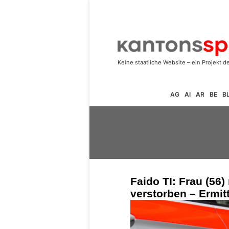
AG
AI
AR
BE
B
Faido TI: Frau (56
verstorben – Ermit