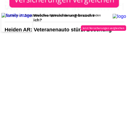
insurando.ch: Zusatzversicherung für den Gesundheitsschutz finden
Heiden AR: Veteranenauto stürzt Böschung
hinunter – zwei Verletzte
28.06.26
VON
POLIZEI.NEWS REDAKTION
Am Samstag, 27. Juni 2026, ist es in Heiden zu einem