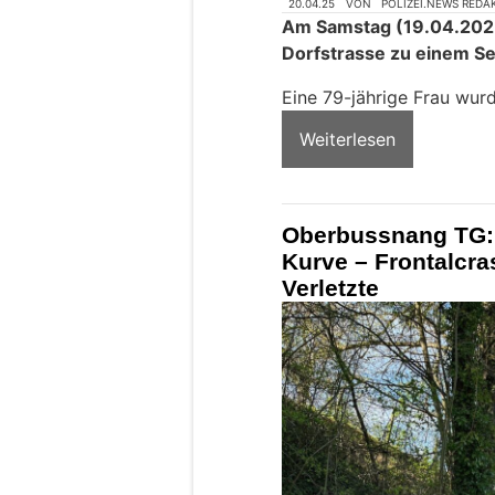
20.04.25
VON
POLIZEI.NEWS REDA
Am Samstag (19.04.2025)
Dorfstrasse zu einem S
Eine 79-jährige Frau wurd
Weiterlesen
Oberbussnang TG: 
Kurve – Frontalcra
Verletzte