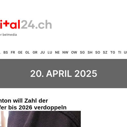
L
BS
FR
GE
GL
GR
JU
LU
NE
NW
OW
SG
SH
SO
SZ
TG
TI
U
20. APRIL 2025
on will Zahl der
lfer bis 2026 verdoppeln