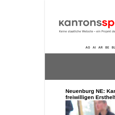
AG
AI
AR
BE
B
Neuenburg NE: Kant
freiwilligen Ersthe