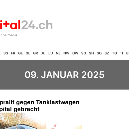
L
BS
FR
GE
GL
GR
JU
LU
NE
NW
OW
SG
SH
SO
SZ
TG
TI
U
09. JANUAR 2025
prallt gegen Tanklastwagen
pital gebracht