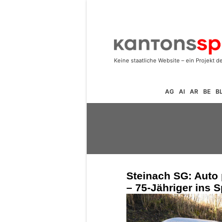
AG
AI
AR
BE
B
Steinach SG: Auto 
– 75-Jähriger ins S