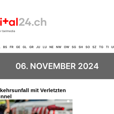
L
BS
FR
GE
GL
GR
JU
LU
NE
NW
OW
SG
SH
SO
SZ
TG
TI
U
06. NOVEMBER 2024
ehrsunfall mit Verletzten
unnel