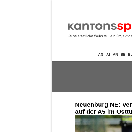
AG
AI
AR
BE
B
Neuenburg NE: Verk
auf der A5 im Ostt