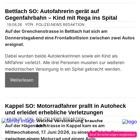
Bettlach SO: Autofahrerin gerät auf
Gegenfahrbahn – Kind mit Rega ins Spital
19.06.26
VON
POLIZEI.NEWS REDAKTION
Auf der Grenchenstrasse in Bettlach hat sich am
Donnerstagabend eine Frontalkollision zwischen zwei Autos
ereignet.
Dabei wurden beide Autolenkerinnen sowie ein Kind als
Mitfahrer verletzt. Alle drei Personen mussten zur weiteren
medizinischen Versorgung in ein Spital gebracht werden.
Weiterlesen
Kappel SO: Motorradfahrer prallt in Autoheck
und erleidet erhebliche Verletzungen
18.06.26
VON
POLIZEI.NEWS REDAKTION
Auf der Hägendorfstrasse in Kappel kam es am
Mittwochabend, 17. Juni 2026, zu einer Auffahrkollision
zwischen einem Motorrad und einem Auto.