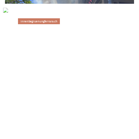
13.06.26
VON
POLIZEI.NEWS REDAKTION
Am Samstagnachmittag ist in Langnau ein Einfamilienhaus
in Brand geraten.
Dabei wurde eine Person verletzt. Das Haus ist aktuell nicht
mehr bewohnbar.