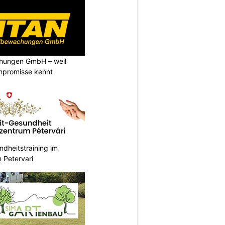
chungen GmbH – weil
ompromisse kennt
dheitstraining im
 Petervari