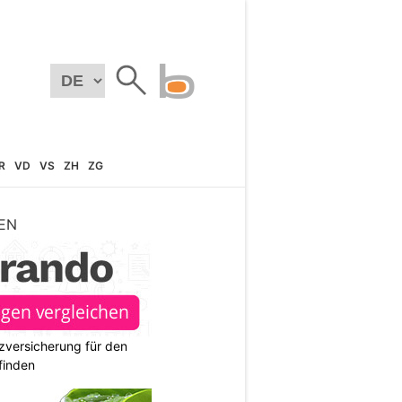
R
VD
VS
ZH
ZG
EN
zversicherung für den
finden