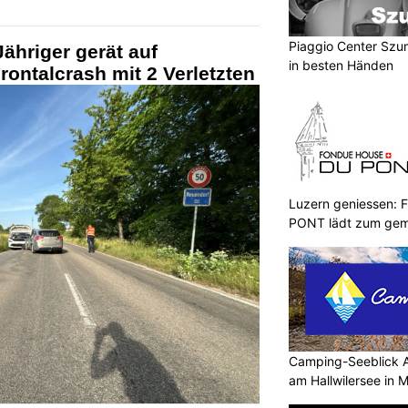
Piaggio Center Szum
ähriger gerät auf
in besten Händen
ontalcrash mit 2 Verletzten
Luzern geniessen
PONT lädt zum gem
ein
Camping-Seeblick A
am Hallwilersee in 