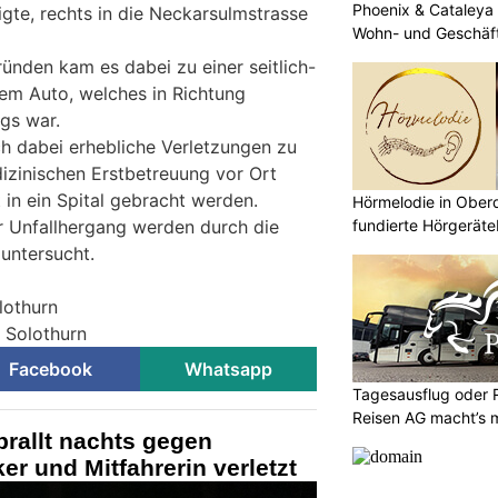
Phoenix & Cataleya
gte, rechts in die Neckarsulmstrasse
Wohn- und Geschäf
ünden kam es dabei zu einer seitlich-
inem Auto, welches in Richtung
gs war.
ch dabei erhebliche Verletzungen zu
zinischen Erstbetreuung vor Ort
 in ein Spital gebracht werden.
Hörmelodie in Oberd
r Unfallhergang werden durch die
fundierte Hörgerät
 untersucht.
lothurn
i Solothurn
Facebook
Whatsapp
Tagesausflug oder
Reisen AG macht’s 
rallt nachts gegen
r und Mitfahrerin verletzt