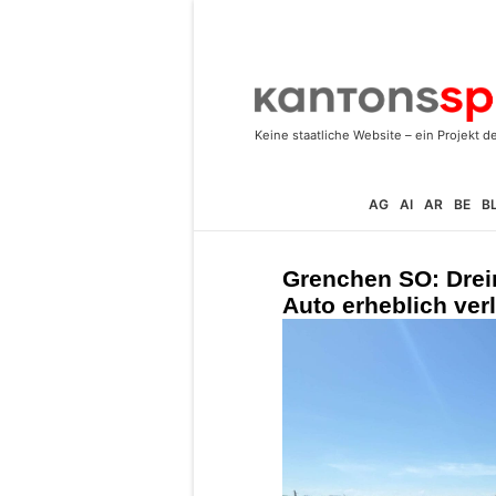
AG
AI
AR
BE
B
Grenchen SO: Dreir
Auto erheblich verl