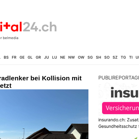
L
BS
FR
GE
GL
GR
JU
LU
NE
NW
OW
SG
SH
SO
SZ
TG
TI
U
adlenker bei Kollision mit
PUBLIREPORTAG
etzt
insurando.ch: Zusat
Gesundheitsschutz 