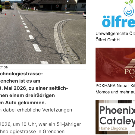
Umweltgerechte Öl
Ölfrei GmbH
KTION
chnologiestrasse-
enchen ist es am
POKHARA Nepali Ki
 Mai 2026, zu einer seitlich-
Momos und mehr au
chen einem dreirädrigen
em Auto gekommen.
h dabei erhebliche Verletzungen
026, um 10 Uhr, war ein 51-jähriger
chnologiestrasse in Grenchen