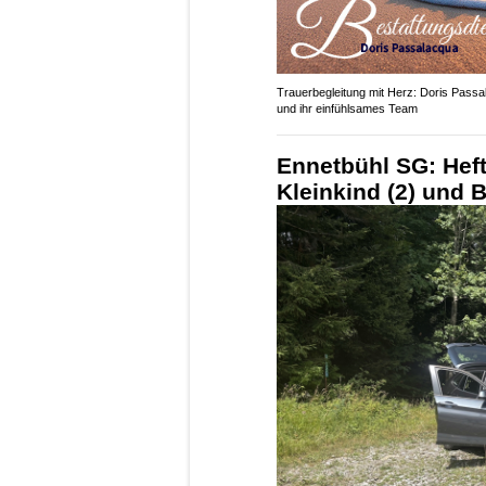
Trauerbegleitung mit Herz: Doris Pass
und ihr einfühlsames Team
Ennetbühl SG: Hefti
Kleinkind (2) und B