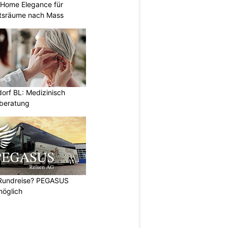
 Home Elegance für
tsräume nach Mass
orf BL: Medizinisch
eberatung
 Rundreise? PEGASUS
möglich