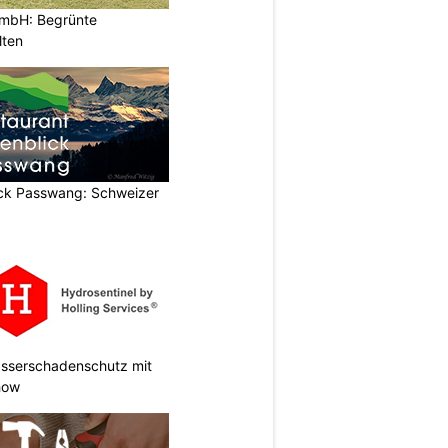
GmbH: Begrünte
lten
ick Passwang: Schweizer
Wasserschadenschutz mit
how