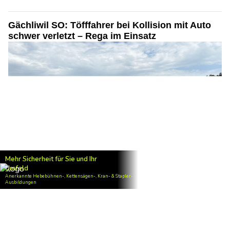
Roggwil TG: 60-jährige Rollerfahrerin stirbt bei
Frontalkollision im Rinderweidtunnel
31.07.26
VON
POLIZEI.NEWS REDAKTION
Am Donnerstagabend wurde eine Rollerfahrerin bei einer
Frontalkollision mit einem Auto auf dem Autobahnzubringer
A23 bei Roggwil tödlich verletzt.
Sie verstarb noch auf der Unfallstelle.
Weiterlesen
Gächliwil SO: Töfffahrer bei Kollision mit Auto
schwer verletzt – Rega im Einsatz