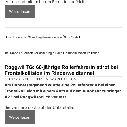
05.07.26
VON
POLIZEI.NEWS REDAKTION
Gestern Abend stürzte ein junger Mann von einem der Türme
auf der "Île d’Ogoz" in Pont-en-Ogoz. Er wurde dabei verletzt
und mit einem Helikopter in ein Spital geflogen. Eine
Untersuchung ist im Gang.
Am Samstag, 4. Juli 2026, kurz vor 22.00 Uhr, wurde die
Einsatz- und Alarmzentrale (EAZ) der Kantonspolizei Freiburg
darüber informiert, dass ein junger Mann von einem der beiden
Türme auf der "Île d’Ogoz" in Pont-en-Ogoz gestürzt war, als
er sich dort mit mehreren Freunden aufhielt.
Weiterlesen
Umweltgerechte Ölbindungslösungen von Ölfrei GmbH
insurando.ch: Zusatzversicherung für den Gesundheitsschutz finden