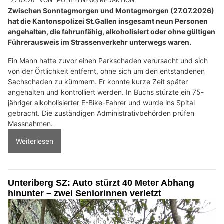
27.07.26
VON
POLIZEI.NEWS REDAKTION
Zwischen Sonntagmorgen und Montagmorgen (27.07.2026)
hat die Kantonspolizei St.Gallen insgesamt neun Personen
angehalten, die fahrunfähig, alkoholisiert oder ohne gültigen
Führerausweis im Strassenverkehr unterwegs waren.
Ein Mann hatte zuvor einen Parkschaden verursacht und sich
von der Örtlichkeit entfernt, ohne sich um den entstandenen
Sachschaden zu kümmern. Er konnte kurze Zeit später
angehalten und kontrolliert werden. In Buchs stürzte ein 75-
jähriger alkoholisierter E-Bike-Fahrer und wurde ins Spital
gebracht. Die zuständigen Administrativbehörden prüfen
Massnahmen.
Weiterlesen
Unteriberg SZ: Auto stürzt 40 Meter Abhang
hinunter – zwei Seniorinnen verletzt