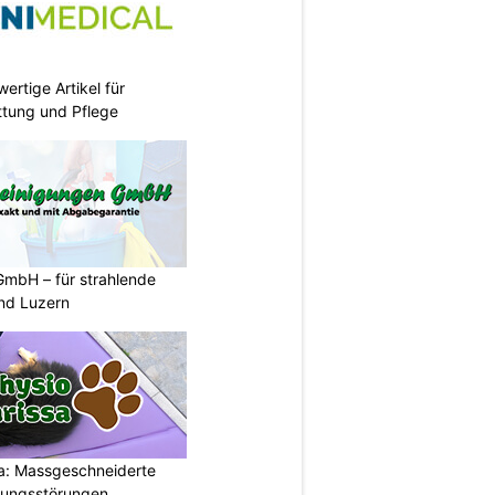
ertige Artikel für
ettung und Pflege
GmbH – für strahlende
und Luzern
a: Massgeschneiderte
gungsstörungen