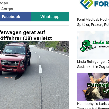
argau
i Aargau
Facebook
Whatsapp
Forni Medical: Hochw
Spitäler, Praxen, R
ferwagen gerät auf
ffahrer (18) verletzt
Linda Reinigungen 
Sauberkeit in Zug 
Hundephysio Lariss
Therapie bei Bewe