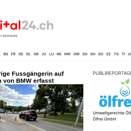
L
BS
FR
GE
GL
GR
JU
LU
NE
NW
OW
SG
SH
SO
SZ
TG
TI
U
rige Fussgängerin auf
PUBLIREPORTAG
n von BMW erfasst
Umweltgerechte Öl
Ölfrei GmbH