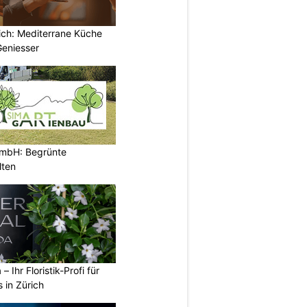
rich: Mediterrane Küche
Geniesser
GmbH: Begrünte
lten
 – Ihr Floristik-Profi für
 in Zürich