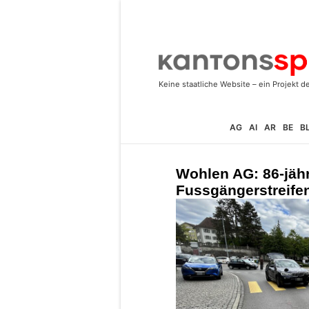
AG
AI
AR
BE
B
Wohlen AG: 86-jäh
Fussgängerstreife