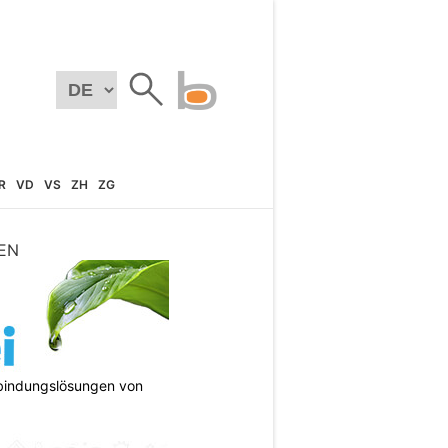
R
VD
VS
ZH
ZG
EN
bindungslösungen von