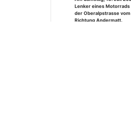
Lenker eines Motorrads 
der Oberalpstrasse vo
Richtung Andermatt.
Gemäss aktuellem Ermittl
Motorradfahrer am Ende 
Fahrbahn die Kontrolle üb
Weiterlesen
Diamonds Body GmbH: Ästhetische Lö
für Schönheit und Wohlbefinden