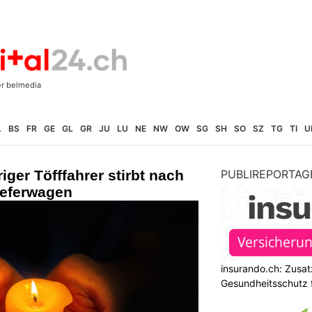
L
BS
FR
GE
GL
GR
JU
LU
NE
NW
OW
SG
SH
SO
SZ
TG
TI
U
iger Töfffahrer stirbt nach
PUBLIREPORTAG
ieferwagen
insurando.ch: Zusat
Gesundheitsschutz 