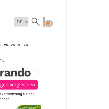
R
VD
VS
ZH
ZG
EN
zversicherung für den
finden