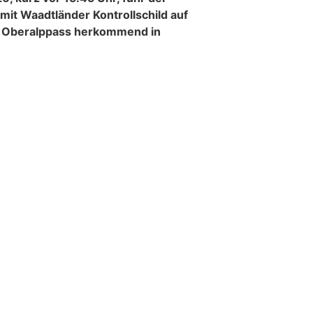
mit Waadtländer Kontrollschild auf
m Oberalppass herkommend in
ungsstand verlor der 47-jährige
des Grind-Tunnels auf der nassen
er sein Fahrzeug.
sungen
Edle Teppiche bei Orientteppich Täbriz GmbH –
kaufen, reinigen, restaurieren