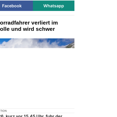
Facebook
Whatsapp
rradfahrer verliert im
olle und wird schwer
KTION
6, kurz vor 15.45 Uhr, fuhr der