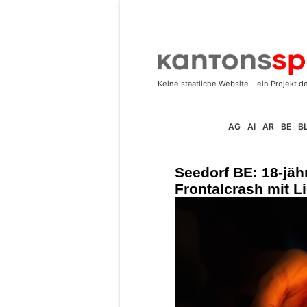
AG
AI
AR
BE
B
Seedorf BE: 18-jähr
Frontalcrash mit L