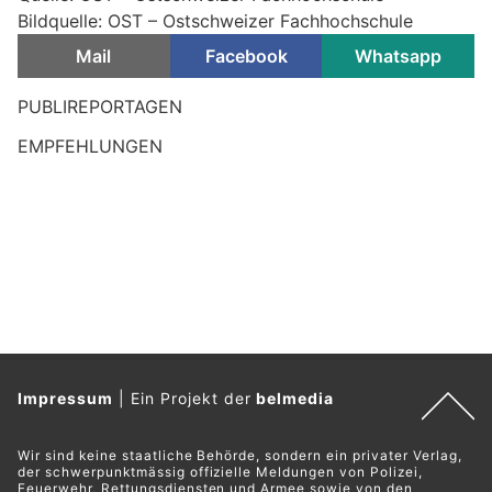
Bildquelle: OST – Ostschweizer Fachhochschule
Mail
Facebook
Whatsapp
PUBLIREPORTAGEN
EMPFEHLUNGEN
Impressum
|
Ein Projekt der
belmedia
Wir sind keine staatliche Behörde, sondern ein privater Verlag,
der schwerpunktmässig offizielle Meldungen von Polizei,
Feuerwehr, Rettungsdiensten und Armee sowie von den