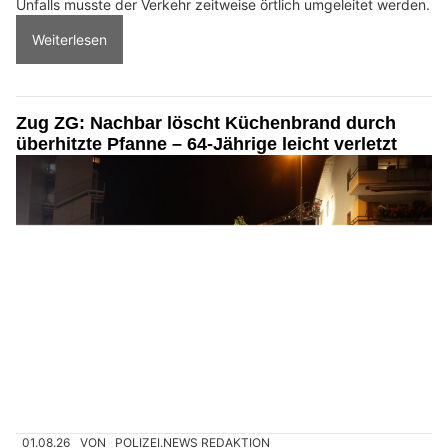
Umweltgerechte Ölbindungslösungen von Ölfrei GmbH
insurando.ch: Zusatzversicherung für den Gesundheitsschutz finden