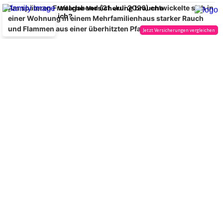
Luzern LU: Lastwagen kippt im Verkehrshaus-
Kreisel um – 155'000 Franken Schaden
04.08.26
VON
POLIZEI.NEWS REDAKTION
Im Verkehrshaus-Kreisel in der Stadt Luzern ist am Dienstag
ein Lastwagen aus noch ungeklärten Gründen umgekippt.