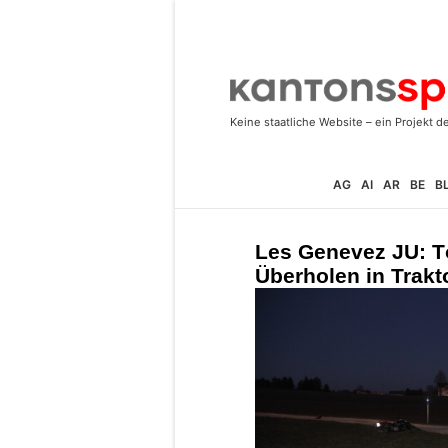
AG
AI
AR
BE
B
Les Genevez JU: Tö
Überholen in Trak