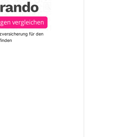
zversicherung für den
finden
N