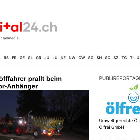
L
BS
FR
GE
GL
GR
JU
LU
NE
NW
OW
SG
SH
SO
SZ
TG
TI
U
fffahrer prallt beim
PUBLIREPORTAG
tor-Anhänger
Umweltgerechte Öl
Ölfrei GmbH