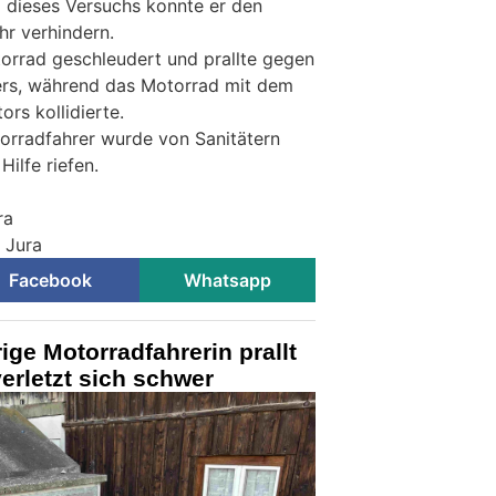
z dieses Versuchs konnte er den
r verhindern.
orrad geschleudert und prallte gegen
ers, während das Motorrad mit dem
ors kollidierte.
orradfahrer wurde von Sanitätern
Hilfe riefen.
ra
i Jura
Facebook
Whatsapp
ige Motorradfahrerin prallt
rletzt sich schwer