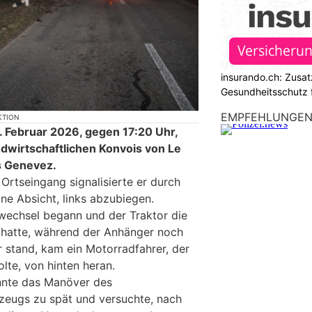
insurando.ch: Zusat
Gesundheitsschutz 
EMPFEHLUNGE
KTION
 Februar 2026, gegen 17:20 Uhr,
ndwirtschaftlichen Konvois von Le
s Genevez.
rtseingang signalisierte er durch
ine Absicht, links abzubiegen.
wechsel begann und der Traktor die
n hatte, während der Anhänger noch
r stand, kam ein Motorradfahrer, der
lte, von hinten heran.
nnte das Manöver des
rzeugs zu spät und versuchte, nach