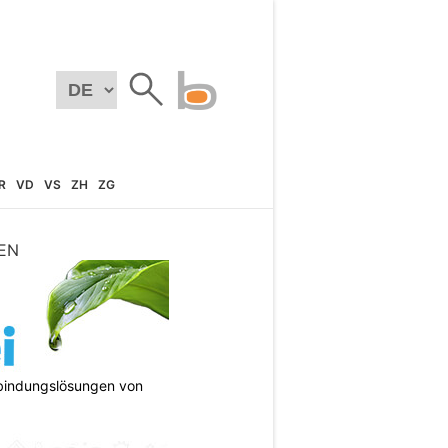
R
VD
VS
ZH
ZG
EN
bindungslösungen von