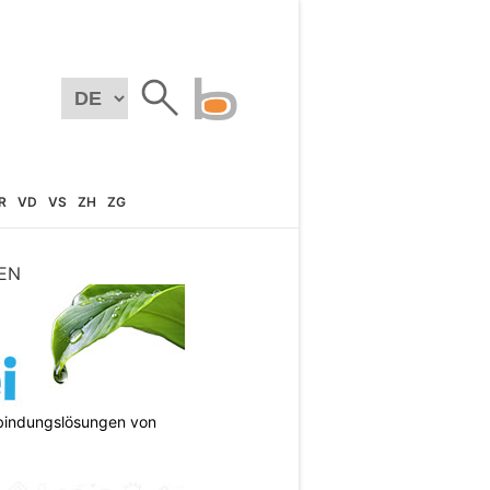
R
VD
VS
ZH
ZG
EN
bindungslösungen von