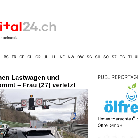
L
BS
FR
GE
GL
GR
JU
LU
NE
NW
OW
SG
SH
SO
SZ
TG
TI
U
hen Lastwagen und
PUBLIREPORTAG
emmt – Frau (27) verletzt
Umweltgerechte Öl
Ölfrei GmbH