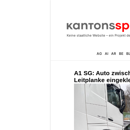
AG
AI
AR
BE
B
A1 SG: Auto zwisc
Leitplanke eingekl