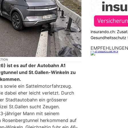
insurando.ch: Zusat
Gesundheitsschutz 
EMPFEHLUNGE
KTION
) ist es auf der Autobahn A1
tunnel und St.Gallen-Winkeln zu
gekommen.
os sowie ein Sattelmotorfahrzeug.
e dabei eher leicht verletzt. Durch
der Stadtautobahn ein grösserer
izei St.Gallen sucht Zeugen.
53-jähriger Mann mit seinem
m Rosenbergtunnel herkommend auf
en-Winkeln. Gleichzeitig fuhr ein 46-