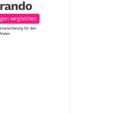
zversicherung für den
finden
N