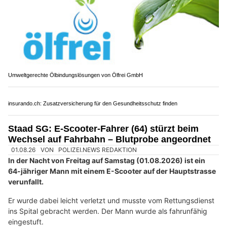
12.07.26
VON
POLIZEI.NEWS REDAKTION
Im „Gibelintunnel“ in Solothurn hat sich am Sonntagmorgen,
12. Juli 2026, ein Selbstunfall mit einem Auto ereignet.
Zuvor hatte sich der Autolenker einer Polizeikontrolle entzogen
und fiel durch eine gefährliche Fahrweise auf. Die Polizei sucht
Zeugen.
Weiterlesen
Umweltgerechte Ölbindungslösungen von Ölfrei GmbH