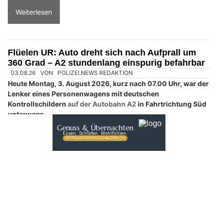
insurando.ch: Zusatzversicherung für den Gesundheitsschutz finden
Staad SG: E-Scooter-Fahrer (64) stürzt beim
Wechsel auf Fahrbahn – Blutprobe angeordnet