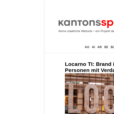
AG
AI
AR
BE
B
Locarno TI: Brand
Personen mit Verd