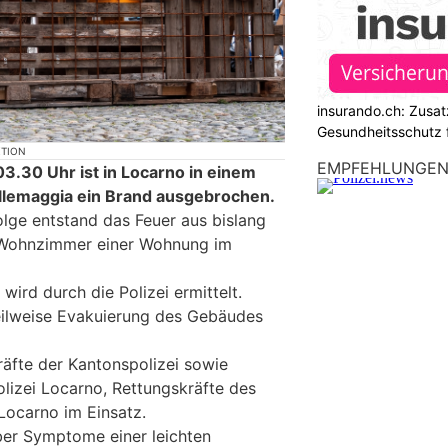
insurando.ch: Zusat
Gesundheitsschutz 
KTION
EMPFEHLUNGE
3.30 Uhr ist in Locarno in einem
llemaggia ein Brand ausgebrochen.
olge entstand das Feuer aus bislang
 Wohnzimmer einer Wohnung im
ird durch die Polizei ermittelt.
eilweise Evakuierung des Gebäudes
räfte der Kantonspolizei sowie
olizei Locarno, Rettungskräfte des
Locarno im Einsatz.
ber Symptome einer leichten