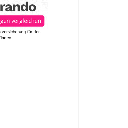
zversicherung für den
finden
N