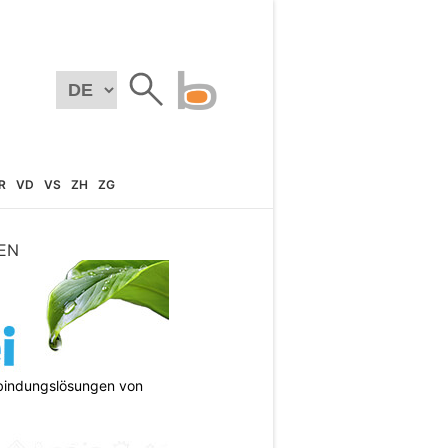
R
VD
VS
ZH
ZG
EN
bindungslösungen von