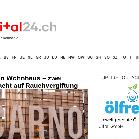
L
BS
FR
GE
GL
GR
JU
LU
NE
NW
OW
SG
SH
SO
SZ
TG
TI
U
 in Wohnhaus – zwei
PUBLIREPORTAG
acht auf Rauchvergiftung
Umweltgerechte Öl
Ölfrei GmbH