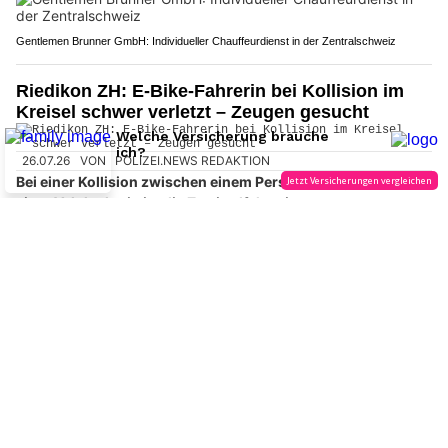
Gentlemen Brunner GmbH: Individueller Chauffeurdienst in der Zentralschweiz
Riedikon ZH: E-Bike-Fahrerin bei Kollision im
Kreisel schwer verletzt – Zeugen gesucht
26.07.26
VON
POLIZEI.NEWS REDAKTION
Bei einer Kollision zwischen einem Personenwagen und
einer Velolenkerin ist die Zweiradfahrerin am
Samstagnachmittag (25.07.2026) in Riedikon (Gemeinde
Uster) schwer verletzt worden.
Die 63-jährige Frau wurde nach der Erstversorgung ins Spital
gebracht.
Weiterlesen