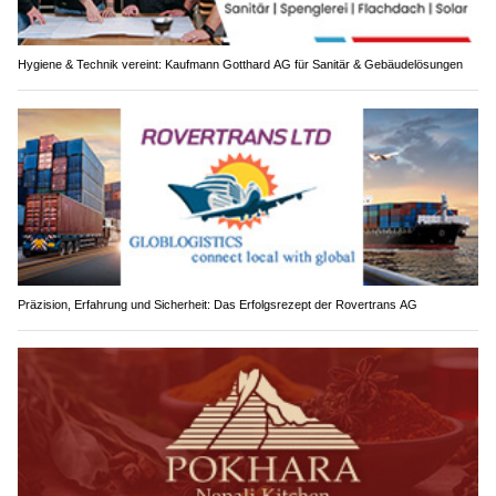
Hygiene & Technik vereint: Kaufmann Gotthard AG für Sanitär & Gebäudelösungen
Präzision, Erfahrung und Sicherheit: Das Erfolgsrezept der Rovertrans AG