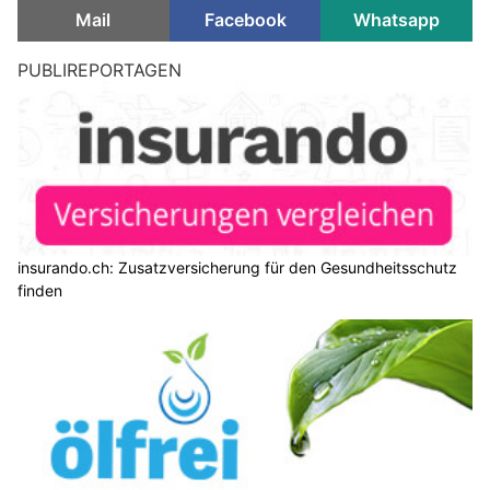
Mail
Facebook
Whatsapp
Lenzburg AG: Auto überschlägt sich bei
Überholmanöver – Feuerwehr befreit Lenkerin
03.07.26
VON
POLIZEI.NEWS REDAKTION