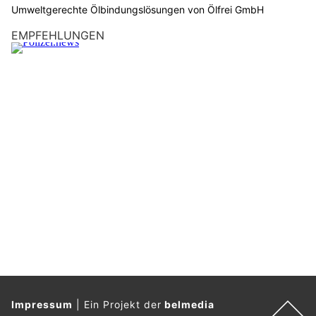
Beim Überholen eines Velofahrers verlor eine Automobilistin
die Kontrolle und kam von der Strasse ab.
Dabei überschlug sich der Wagen im angrenzenden Feld. Sie
wurde leicht verletzt.
Weiterlesen
AS-CH GmbH: Hebebühnen-Ausbildung, sicherer Umgang mit Kettensägen und mehr
Umzugsservice Swiss GmbH – Kompetent, schnell und preiswert
Fide Canem, Rikon ZH: Tierbedarf für Hund und Katze und mehr
Titan Spezialbewachungen GmbH – weil Sicherheit keine Kompromisse kennt
Splügen GR: Fahrzeug stürzt Abhang hinunter –