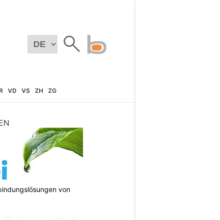
R
VD
VS
ZH
ZG
EN
bindungslösungen von