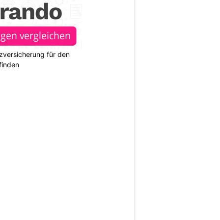
zversicherung für den
finden
N