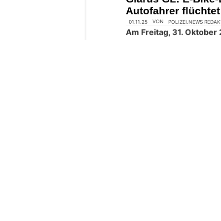
Autofahrer flüchtet
01.11.25
VON
POLIZEI.NEWS REDA
Am Freitag, 31. Oktober
an der Einmündung der L
Glarus ein Verkehrsunfal
Ein 58-jähriger E-Bike-
Auto angefahren und verle
Richtung Glarus Nord.
Weiterlesen
Allschwil BL: Velof
Auto verletzt – Po
28.07.26
VON
POLIZEI.NEWS REDA
Am Montagvormittag, 27.
ereignete sich auf dem
eine Kollision zwische