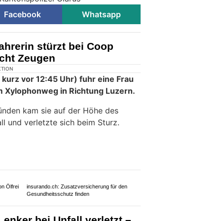
Facebook
Whatsapp
ahrerin stürzt bei Coop
ucht Zeugen
KTION
, kurz vor 12:45 Uhr) fuhr eine Frau
m Xylophonweg in Richtung Luzern.
ünden kam sie auf der Höhe des
l und verletzte sich beim Sturz.
n Ölfrei
insurando.ch: Zusatzversicherung für den
Gesundheitsschutz finden
enker bei Unfall verletzt –