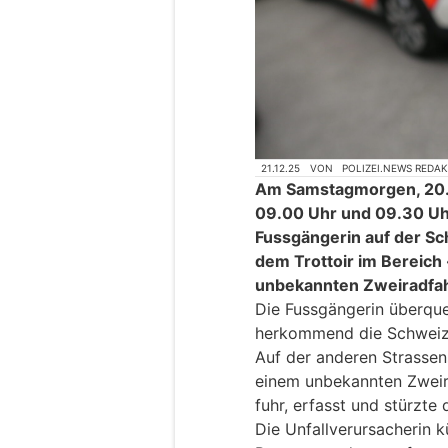
21.12.25
VON
POLIZEI.NEWS REDA
Am Samstagmorgen, 20.
09.00 Uhr und 09.30 Uhr
Fussgängerin auf der Sc
dem Trottoir im Bereich
unbekannten Zweiradfah
Die Fussgängerin überqu
herkommend die Schweize
Auf der anderen Strasse
einem unbekannten Zweir
fuhr, erfasst und stürzte
Die Unfallverursacherin k