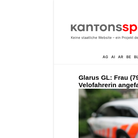
AG
AI
AR
BE
B
Glarus GL: Frau (79
Velofahrerin angefa