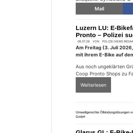
Mail
Luzern LU: E-Bikef
Pronto – Polizei s
06.07.26
VON
POLIZEI.NEWS REDA
Am Freitag (3. Juli 2026
mit ihrem E-Bike auf de
Aus noch ungeklärten Gr
Coop Pronto Shops zu Fal
Weiterlesen
Umweltgerechte Ölbindungslösungen vo
GmbH
Glarus GL: E-Bike-L