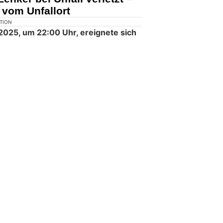
 vom Unfallort
KTION
 2025, um 22:00 Uhr, ereignete sich
andstrasse in die Riedernstrasse in
l.
Lenker wurde von einem unbekannten
tzt. Die Täterschaft flüchtete in
ahrerin nach Kollision mit
lizei sucht Zeugen
KTION
 Juli 2026, kurz nach 10.30 Uhr,
 Hegenheimermattweg in Allschwil
n einem Personenwagen und einem