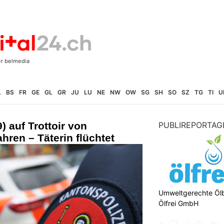
L
BS
FR
GE
GL
GR
JU
LU
NE
NW
OW
SG
SH
SO
SZ
TG
TI
U
) auf Trottoir von
PUBLIREPORTAG
hren – Täterin flüchtet
Umweltgerechte Öl
Ölfrei GmbH