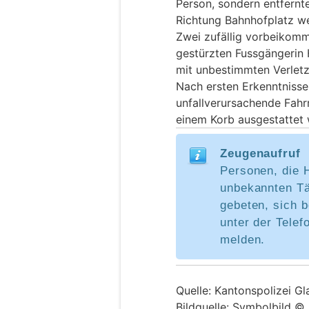
Person, sondern entfernte
Richtung Bahnhofplatz we
Zwei zufällig vorbeikomm
gestürzten Fussgängerin 
mit unbestimmten Verletz
Nach ersten Erkenntnisse
unfallverursachende Fahr
einem Korb ausgestattet 
Zeugenaufruf
Personen, die 
unbekannten Tä
gebeten, sich b
unter der Tele
melden.
Quelle: Kantonspolizei Gl
Bildquelle: Symbolbild ©