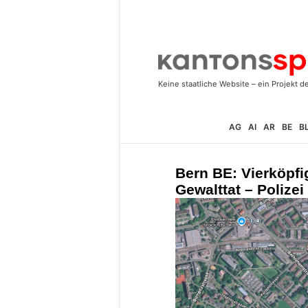
AG
AI
AR
BE
B
Bern BE: Vierköpfi
Gewalttat – Polize