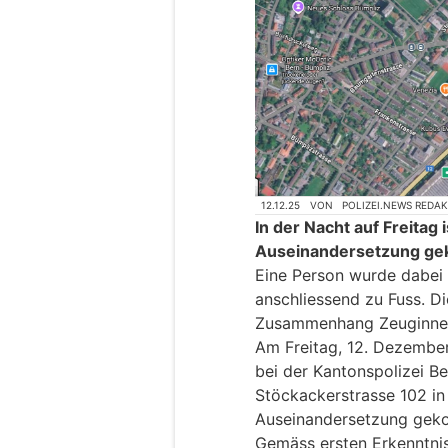
12.12.25
VON
POLIZEI.NEWS REDA
In der Nacht auf Freitag i
Auseinandersetzung g
Eine Person wurde dabei v
anschliessend zu Fuss. Di
Zusammenhang Zeuginne
Am Freitag, 12. Dezember
bei der Kantonspolizei Be
Stöckackerstrasse 102 in 
Auseinandersetzung gek
Gemäss ersten Erkenntni