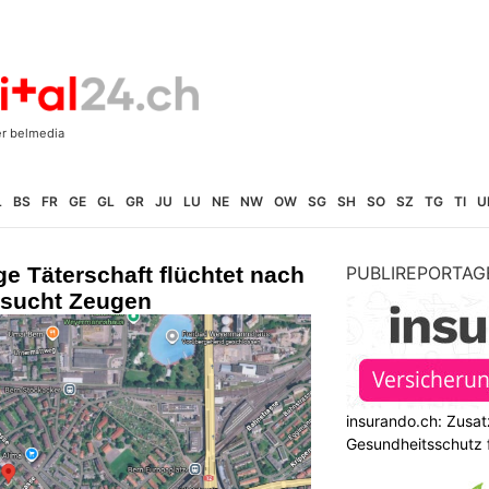
L
BS
FR
GE
GL
GR
JU
LU
NE
NW
OW
SG
SH
SO
SZ
TG
TI
U
ge Täterschaft flüchtet nach
PUBLIREPORTAG
i sucht Zeugen
insurando.ch: Zusat
Gesundheitsschutz 