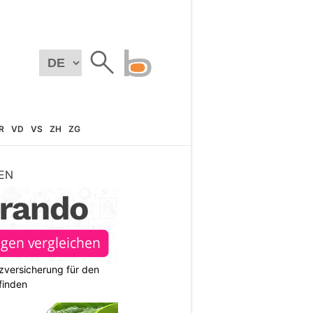
R
VD
VS
ZH
ZG
EN
zversicherung für den
finden