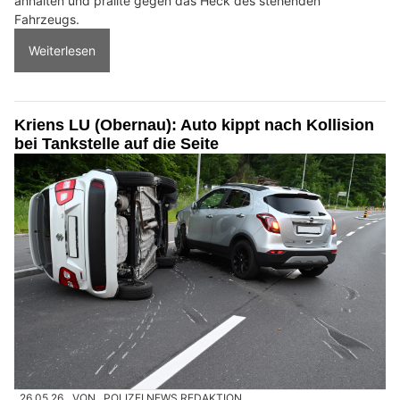
anhalten und prallte gegen das Heck des stehenden
Fahrzeugs.
Weiterlesen
Kriens LU (Obernau): Auto kippt nach Kollision
bei Tankstelle auf die Seite
26.05.26
VON
POLIZEI.NEWS REDAKTION