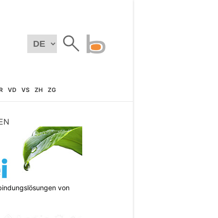
R
VD
VS
ZH
ZG
EN
bindungslösungen von