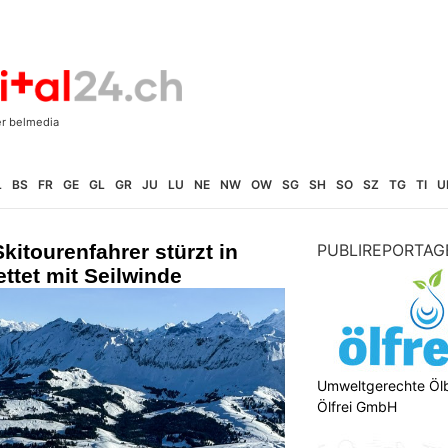
L
BS
FR
GE
GL
GR
JU
LU
NE
NW
OW
SG
SH
SO
SZ
TG
TI
U
kitourenfahrer stürzt in
PUBLIREPORTAG
ttet mit Seilwinde
Umweltgerechte Öl
Ölfrei GmbH