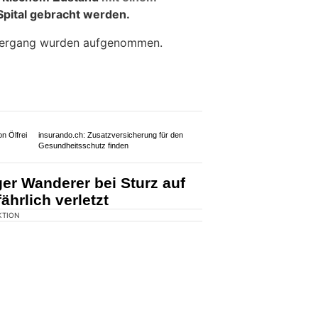
KTION
Montagmorgen zu einem Selbstunfall
mmen. Er wurde beim Sturz schwer
kritischem Zustand
mit einem
Spital gebracht werden.
lhergang wurden aufgenommen.