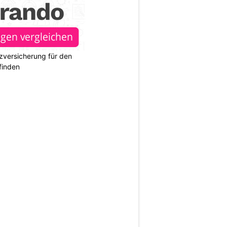
zversicherung für den
finden
N