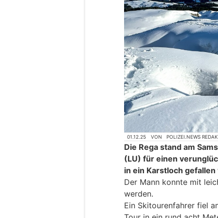
01.12.25
VON
POLIZEI.NEWS REDA
Die Rega stand am Samst
(LU) für einen verunglüc
in ein Karstloch gefallen
Der Mann konnte mit leic
werden.
Ein Skitourenfahrer fiel
Tour in ein rund acht Met