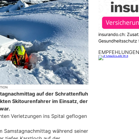
insurando.ch: Zusat
Gesundheitsschutz 
EMPFEHLUNGE
KTION
agnachmittag auf der Schrattenfluh
kten Skitourenfahrer im Einsatz, der
 war.
hten Verletzungen ins Spital geflogen
 am Samstagnachmittag während seiner
er tiefes Karstloch auf der