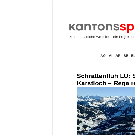
AG
AI
AR
BE
B
Schrattenfluh LU: S
Karstloch – Rega re