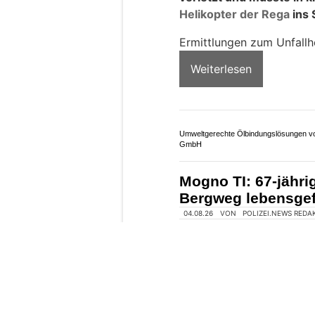
03.08.26
VON
POLIZEI.NEWS REDA
In Iseltwald ist es am 
eines Velofahrers geko
verletzt und musste in 
Helikopter der Rega
ins 
Ermittlungen zum Unfal
Weiterlesen