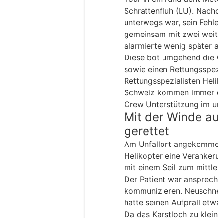
Schrattenfluh (LU). Nach
unterwegs war, sein Fehl
gemeinsam mit zwei weit
alarmierte wenig später a
Diese bot umgehend die C
sowie einen Rettungsspezi
Rettungsspezialisten Hel
Schweiz kommen immer d
Crew Unterstützung im 
Mit der Winde a
gerettet
Am Unfallort angekommen,
Helikopter eine Veranker
mit einem Seil zum mittler
Der Patient war ansprec
kommunizieren. Neuschne
hatte seinen Aufprall et
Da das Karstloch zu klei