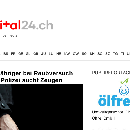
L
BS
FR
GE
GL
GR
JU
LU
NE
NW
OW
SG
SH
SO
SZ
TG
TI
U
Jähriger bei Raubversuch
PUBLIREPORTAG
 Polizei sucht Zeugen
Umweltgerechte Öl
Ölfrei GmbH