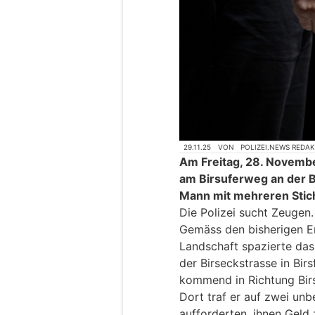
29.11.25
VON
POLIZEI.NEWS REDA
Am Freitag, 28. Novembe
am Birsuferweg an der Bi
Mann mit mehreren Stic
Die Polizei sucht Zeugen.
Gemäss den bisherigen Er
Landschaft spazierte das
der Birseckstrasse in Bir
kommend in Richtung Birs
Dort traf er auf zwei un
aufforderten, ihnen Geld