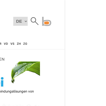
R
VD
VS
ZH
ZG
EN
bindungslösungen von