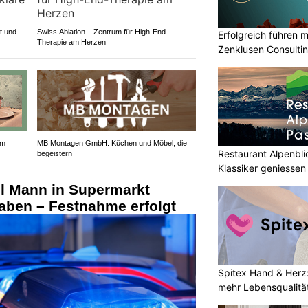
tt und
Swiss Ablation – Zentrum für High-End-
Erfolgreich führen 
Therapie am Herzen
Zenklusen Consulti
im
MB Montagen GmbH: Küchen und Möbel, die
Restaurant Alpenbl
begeistern
Klassiker geniessen
ll Mann in Supermarkt
aben – Festnahme erfolgt
Spitex Hand & Herz:
mehr Lebensqualitä