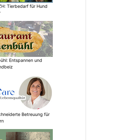
ZH: Tierbedarf für Hund
r
bühl: Entspannen und
ndbeiz
chneiderte Betreuung für
rn