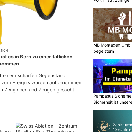
PONT lädt zum gem
ein
MB Montagen GmbH:
begeistern
KTION
t es in Bern zu einer tätlichen
ekommen.
t einem scharfen Gegenstand
en zum Ereignis wurden aufgenommen.
 Zeuginnen und Zeugen gesucht.
Pampasus Sicherhei
Sicherheit ist unser