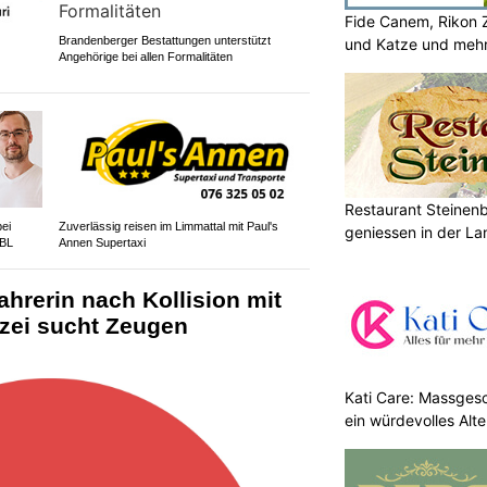
Fide Canem, Rikon 
Brandenberger Bestattungen unterstützt
und Katze und meh
Angehörige bei allen Formalitäten
Restaurant Steinen
bei
Zuverlässig reisen im Limmattal mit Paul's
geniessen in der La
 BL
Annen Supertaxi
ahrerin nach Kollision mit
lizei sucht Zeugen
Kati Care: Massges
ein würdevolles Alte