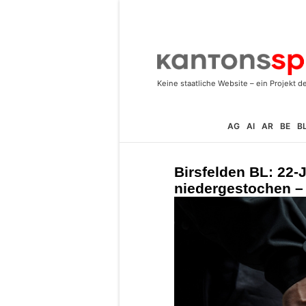
AG
AI
AR
BE
B
Birsfelden BL: 22-
niedergestochen –