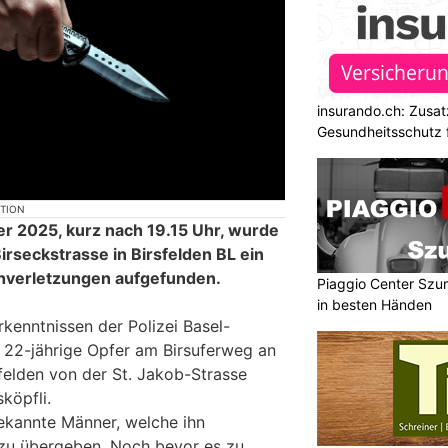
insurando.ch: Zusat
Gesundheitsschutz 
KTION
r 2025, kurz nach 19.15 Uhr, wurde
rseckstrasse in Birsfelden BL ein
hverletzungen aufgefunden.
Piaggio Center Szum
in besten Händen
kenntnissen der Polizei Basel-
 22-jährige Opfer am Birsuferweg an
sfelden von der St. Jakob-Strasse
köpfli.
bekannte Männer, welche ihn
 zu übergeben. Noch bevor es zu