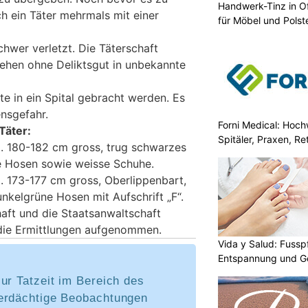
Handwerk-Tinz in Of
h ein Täter mehrmals mit einer
für Möbel und Polst
hwer verletzt. Die Täterschaft
sehen ohne Deliktsgut in unbekannte
e in ein Spital gebracht werden. Es
ensgefahr.
Forni Medical: Hochw
Täter:
Spitäler, Praxen, R
. 180-182 cm gross, trug schwarzes
e Hosen sowie weisse Schuhe.
 173-177 cm gross, Oberlippenbart,
nkelgrüne Hosen mit Aufschrift „F“.
haft und die Staatsanwaltschaft
die Ermittlungen aufgenommen.
Vida y Salud: Fussp
Entspannung und G
ur Tatzeit im Bereich des
erdächtige Beobachtungen