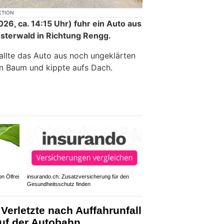
KTION
26, ca. 14:15 Uhr) fuhr ein Auto aus
nsterwald in Richtung Rengg.
allte das Auto aus noch ungeklärten
n Baum und kippte aufs Dach.
n Ölfrei
insurando.ch: Zusatzversicherung für den
Gesundheitsschutz finden
erletzte nach Auffahrunfall
auf der Autobahn