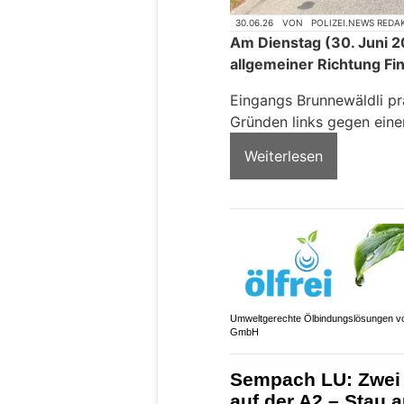
30.06.26
VON
POLIZEI.NEWS REDA
Am Dienstag (30. Juni 20
allgemeiner Richtung Fi
Eingangs Brunnewäldli pr
Gründen links gegen eine
Weiterlesen
Umweltgerechte Ölbindungslösungen vo
GmbH
Sempach LU: Zwei V
auf der A2 – Stau 