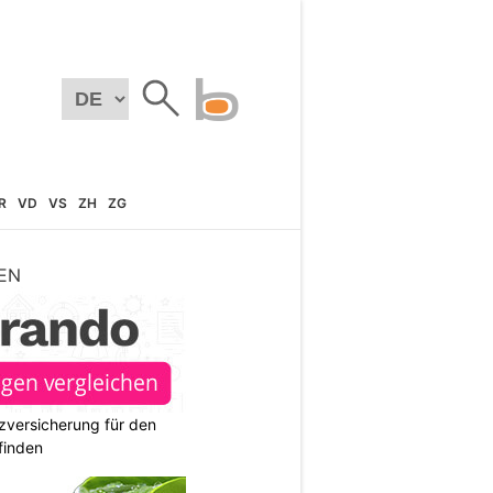
R
VD
VS
ZH
ZG
EN
zversicherung für den
finden