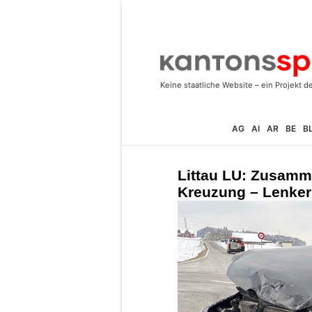
AG
AI
AR
BE
B
Littau LU: Zusamme
Kreuzung – Lenkeri