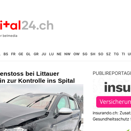
L
BS
FR
GE
GL
GR
JU
LU
NE
NW
OW
SG
SH
SO
SZ
TG
TI
U
nstoss bei Littauer
PUBLIREPORTAG
n zur Kontrolle ins Spital
insurando.ch: Zusat
Gesundheitsschutz 