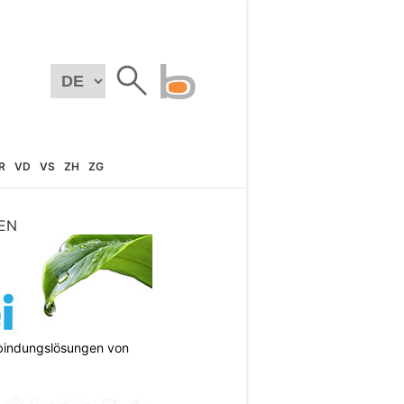
R
VD
VS
ZH
ZG
EN
bindungslösungen von