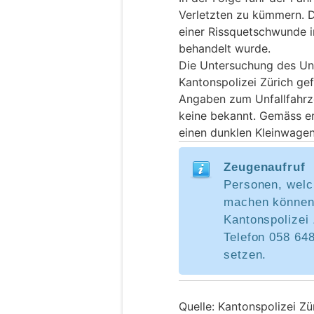
Verletzten zu kümmern. D
einer Rissquetschwunde in
behandelt wurde.
Die Untersuchung des Unf
Kantonspolizei Zürich gef
Angaben zum Unfallfahrz
keine bekannt. Gemäss er
einen dunklen Kleinwagen
Zeugenaufruf
Personen, welc
machen können,
Kantonspolizei 
Telefon 058 648
setzen.
Quelle: Kantonspolizei Zü