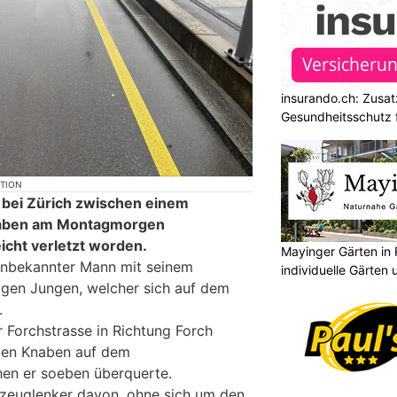
insurando.ch: Zusat
Gesundheitsschutz 
KTION
gg bei Zürich zwischen einem
naben am Montagmorgen
eicht verletzt worden.
Mayinger Gärten in
 unbekannter Mann mit seinem
individuelle Gärten
rigen Jungen, welcher sich auf dem
.
 Forchstrasse in Richtung Forch
den Knaben auf dem
hen er soeben überquerte.
hrzeuglenker davon, ohne sich um den