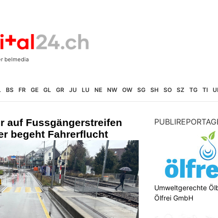
L
BS
FR
GE
GL
GR
JU
LU
NE
NW
OW
SG
SH
SO
SZ
TG
TI
U
r auf Fussgängerstreifen
PUBLIREPORTAG
r begeht Fahrerflucht
Umweltgerechte Öl
Ölfrei GmbH