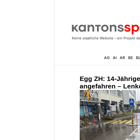
AG
AI
AR
BE
B
Egg ZH: 14-Jährige
angefahren – Lenke