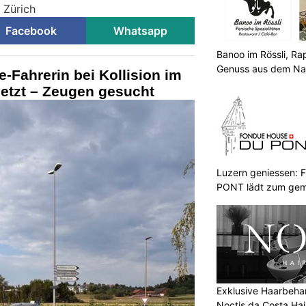
i Zürich
Facebook
Whatsapp
Banoo im Rössli, R
Genuss aus dem Na
e-Fahrerin bei Kollision im
letzt – Zeugen gesucht
Luzern geniessen
PONT lädt zum gem
ein
Exklusive Haarbehan
Noctis da Costa Hai