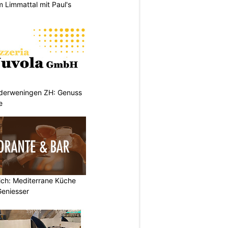
m Limmattal mit Paul's
ederweningen ZH: Genuss
e
rich: Mediterrane Küche
Geniesser