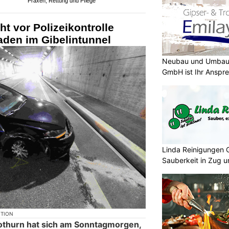
Praxen, Rettung und Pflege
t vor Polizeikontrolle
aden im Gibelintunnel
Neubau und Umbau m
GmbH ist Ihr Anspr
Linda Reinigungen 
Sauberkeit in Zug 
KTION
olothurn hat sich am Sonntagmorgen,