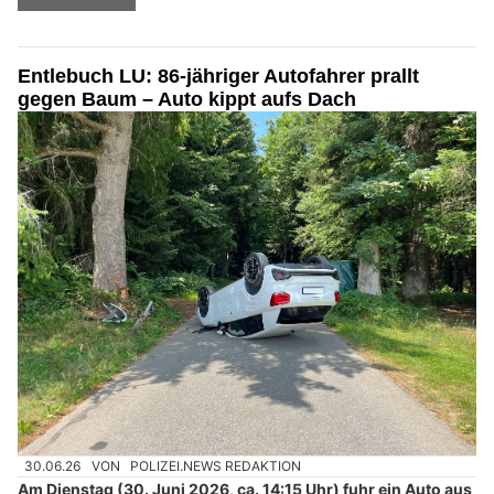
Entlebuch LU: 86-jähriger Autofahrer prallt
gegen Baum – Auto kippt aufs Dach
30.06.26
VON
POLIZEI.NEWS REDAKTION
Am Dienstag (30. Juni 2026, ca. 14:15 Uhr) fuhr ein Auto aus