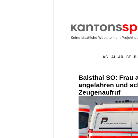
AG
AI
AR
BE
B
Balsthal SO: Frau 
angefahren und sch
Zeugenaufruf