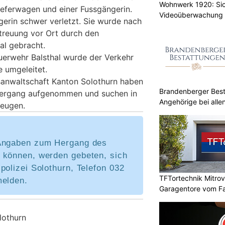
Wohnwerk 1920: Sic
ieferwagen und einer Fussgängerin.
Videoüberwachung 
erin schwer verletzt. Sie wurde nach
treuung vor Ort durch den
tal gebracht.
uerwehr Balsthal wurde der Verkehr
e umgeleitet.
tsanwaltschaft Kanton Solothurn haben
Brandenberger Best
hergang aufgenommen und suchen in
Angehörige bei alle
eugen.
 Angaben zum Hergang des
 können, werden gebeten, sich
polizei Solothurn, Telefon 032
TFTortechnik Mitro
melden.
Garagentore vom 
lothurn