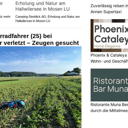
Zuverlässig reisen i
Annen Supertaxi
für mehr
Camping-Seeblick AG: Erholung und Natur am
Hallwilersee in Mosen LU
radfahrer (25) bei
r verletzt – Zeugen gesucht
Phoenix & Cataleya
Wohn- und Geschäf
Ristorante Muna Ber
durch die Mittelme