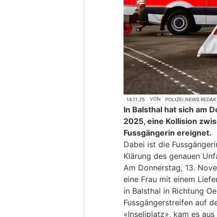
14.11.25
VON
POLIZEI.NEWS REDA
In Balsthal hat sich am
2025, eine Kollision zw
Fussgängerin ereignet.
Dabei ist die Fussgänger
Klärung des genauen Unfa
Am Donnerstag, 13. Nove
eine Frau mit einem Lief
in Balsthal in Richtung O
Fussgängerstreifen auf de
«Inseliplatz», kam es au