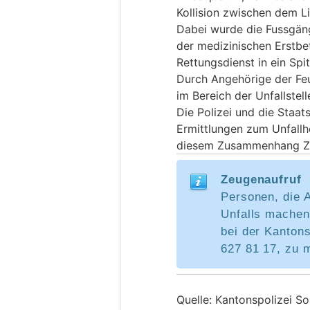
Kollision zwischen dem L
Dabei wurde die Fussgäng
der medizinischen Erstbe
Rettungsdienst in ein Spi
Durch Angehörige der Fe
im Bereich der Unfallstell
Die Polizei und die Staa
Ermittlungen zum Unfall
diesem Zusammenhang Z
Zeugenaufruf
Personen, die
Unfalls machen
bei der Kantons
627 81 17, zu 
Quelle: Kantonspolizei So