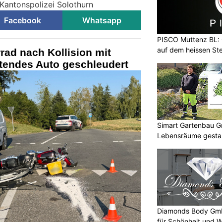
 Kantonspolizei Solothurn
Facebook
Whatsapp
PISCO Muttenz BL:
auf dem heissen Ste
rad nach Kollision mit
rtendes Auto geschleudert
Simart Gartenbau 
Lebensräume gesta
Diamonds Body Gmb
für Schönheit und 