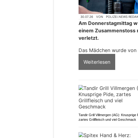
30.07.26
VON
POLIZEI.NEWS REDA
Am Donnerstagmittag wur
einem Zusammenstoss m
verletzt.
Das Mädchen wurde von d
Weiterlesen
Tandir Grill Villmergen (AG): Knusprige 
zartes Grillfleisch und viel Geschmack