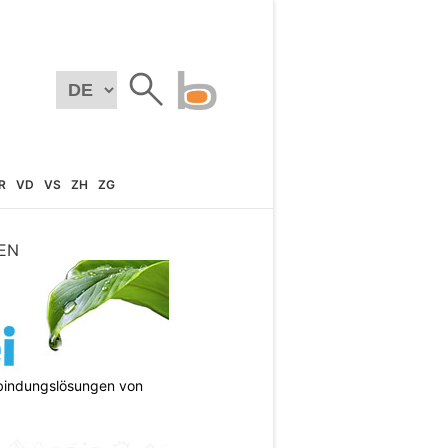
R
VD
VS
ZH
ZG
EN
bindungslösungen von