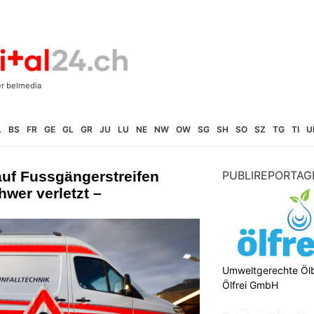
L
BS
FR
GE
GL
GR
JU
LU
NE
NW
OW
SG
SH
SO
SZ
TG
TI
U
auf Fussgängerstreifen
PUBLIREPORTAG
wer verletzt –
Umweltgerechte Öl
Ölfrei GmbH