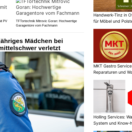
Handwerk-Tinz in Of
für Möbel und Polst
it PV
TFTortechnik Mitrovic Goran: Hochwertige
Garagentore vom Fachmann
jähriges Mädchen bei
mittelschwer verletzt
MKT Gastro Service
Reparaturen und W
Holling Services: 
System und Know-