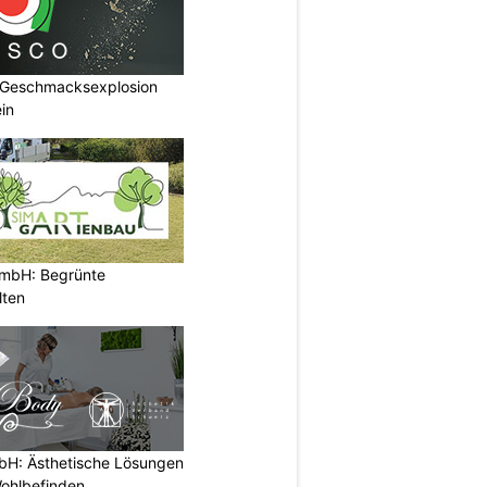
 Geschmacksexplosion
in
GmbH: Begrünte
lten
H: Ästhetische Lösungen
Wohlbefinden