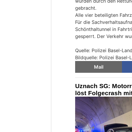
wurden durch den Rettung
gebracht.
Alle vier beteiligten Fa
Für die Sachverhaltsaufn
Schönthaltunnel in Fahrtr
gesperrt. Der Verkehr wur
Quelle: Polizei Basel-Lan
Bildquelle: Polizei Basel
Mail
Uznach SG: Motorr
löst Folgecrash mit