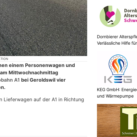
Dornbierer Alterspf
Verlässliche Hilfe f
Menschen
KTION
ischen einem Personenwagen und
 am Mittwochnachmittag
obahn A1
bei Geroldswil vier
en.
KEG GmbH: Energieef
und Wärmepumpe
n Lieferwagen auf der A1 in Richtung