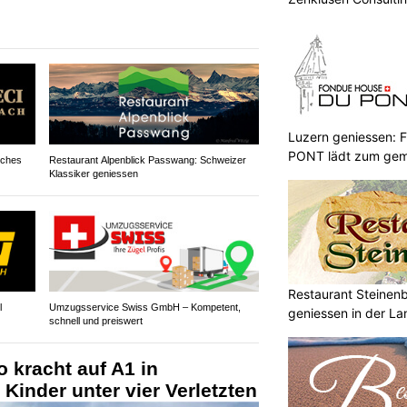
Luzern geniessen
PONT lädt zum gem
sches
Restaurant Alpenblick Passwang: Schweizer
ein
Klassiker geniessen
Restaurant Steinen
l
Umzugsservice Swiss GmbH – Kompetent,
geniessen in der La
schnell und preiswert
o kracht auf A1 in
Kinder unter vier Verletzten