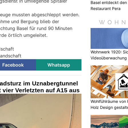
sdienst in umliegende Spitäler
Basel entdeckt den 
Restaurant Pera
hrzeuge mussten abgeschleppt werden.
ahme und Bergung blieb der
ichtung Basel für rund 90 Minuten
de örtlich umgeleitet.
dschaft
Wohnwerk 1920: Sic
-Landschaft
Videoüberwachung 
Facebook
Whatsapp
adsturz im Uznabergtunnel
 vier Verletzten auf A15 aus
Wohlfühlräume von 
Holz Design gestalt