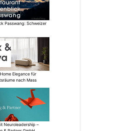
ick Passwang: Schweizer
 Home Elegance für
tsräume nach Mass
mit Neuroleadership –
ng & Partner GmbH