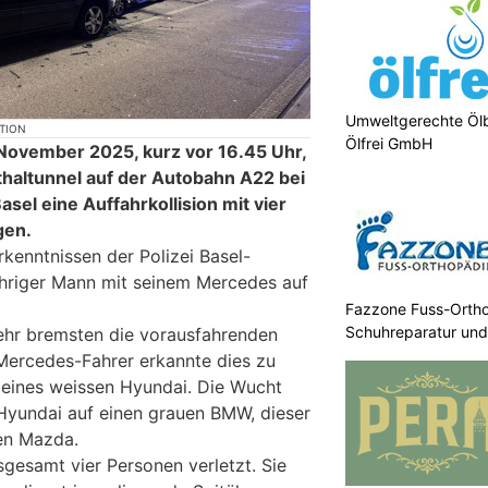
Umweltgerechte Öl
KTION
Ölfrei GmbH
November 2025, kurz vor 16.45 Uhr,
thaltunnel auf der Autobahn A22 bei
Basel eine Auffahrkollision mit vier
gen.
kenntnissen der Polizei Basel-
ähriger Mann mit seinem Mercedes auf
Fazzone Fuss-Ortho
Schuhreparatur un
hr bremsten die vorausfahrenden
Mercedes-Fahrer erkannte dies zu
k eines weissen Hyundai. Die Wucht
Hyundai auf einen grauen BMW, dieser
en Mazda.
sgesamt vier Personen verletzt. Sie