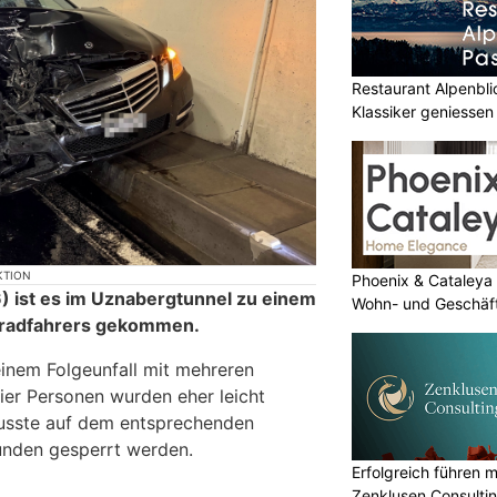
Restaurant Alpenbl
Klassiker geniessen
KTION
Phoenix & Cataleya
 ist es im Uznabergtunnel zu einem
Wohn- und Geschäf
orradfahrers gekommen.
inem Folgeunfall mit mehreren
ier Personen wurden eher leicht
musste auf dem entsprechenden
unden gesperrt werden.
Erfolgreich führen 
Zenklusen Consulti