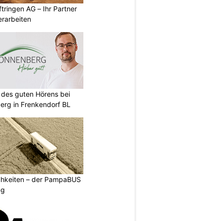
tringen AG – Ihr Partner
erarbeiten
t des guten Hörens bei
erg in Frenkendorf BL
ichkeiten – der PampaBUS
ng