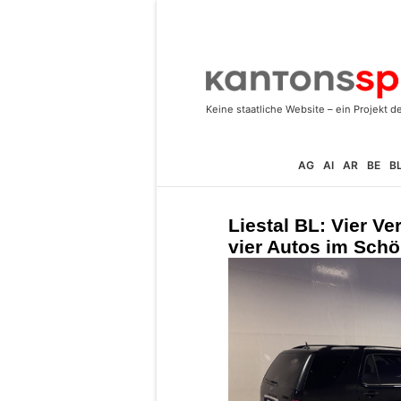
AG
AI
AR
BE
B
Liestal BL: Vier Ver
vier Autos im Schö