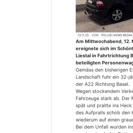
13.11.25
VON
POLIZEI.NEWS REDA
Am Mittwochabend, 12. 
ereignete sich im Schön
Liestal in Fahrtrichtung 
beteiligten Personenwa
Gemäss den bisherigen Er
Landschaft fuhr ein 32-j
der A22 Richtung Basel.
Wegen stockendem Verke
Fahrzeuge stark ab. Der 
spät und prallte ins Hec
des Aufpralls schob den 
wiederum auf einen grau
Bei dem Unfall wurden in