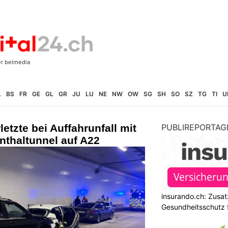
L
BS
FR
GE
GL
GR
JU
LU
NE
NW
OW
SG
SH
SO
SZ
TG
TI
U
letzte bei Auffahrunfall mit
PUBLIREPORTAG
nthaltunnel auf A22
insurando.ch: Zusat
Gesundheitsschutz 