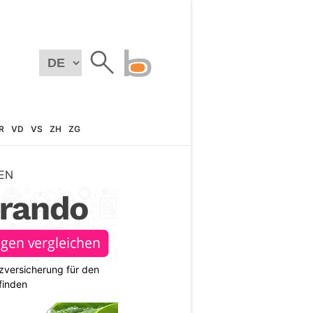
R
VD
VS
ZH
ZG
EN
zversicherung für den
finden