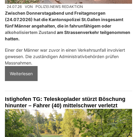
24.07.26
VON
POLIZEI.NEWS REDAKTION
Zwischen Donnerstagabend und Freitagmorgen
(24.07.2026) hat die Kantonspolizei St.Gallen insgesamt
fünf Männer angehalten, die in fahrunfähigem oder
alkoholisiertem Zustand
am Strassenverkehr teilgenommen
hatten.
Einer der Männer war zuvor in einen Verkehrsunfall involviert
gewesen. Die zuständigen Administrativbehörden prüfen
Massnahmen.
Weiterlesen
Istighofen TG: Teleskoplader stürzt Böschung
hinunter – Fahrer (40) mittelschwer verletzt