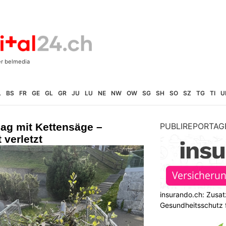
L
BS
FR
GE
GL
GR
JU
LU
NE
NW
OW
SG
SH
SO
SZ
TG
TI
U
ag mit Kettensäge –
PUBLIREPORTAG
 verletzt
insurando.ch: Zusat
Gesundheitsschutz 