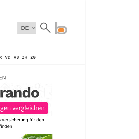
R
VD
VS
ZH
ZG
EN
zversicherung für den
finden