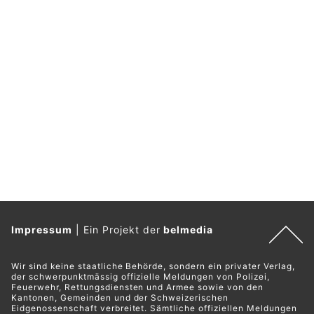
Fussdienst.ch: Mobile Fusspflege in Olten SO und Umgebung
MB Montagen GmbH: Küchen und Möbel, die begeistern
Tannenbodenalp SG: Mutterkühe greifen
Wanderfamilie an – Vater mit Rega ins Spital
06.08.26
VON
POLIZEI.NEWS REDAKTION
Am späten Mittwochnachmittag (05.08.2026) ist ein
Wanderer im Gebiet Tannenbodenalp von Mutterkühen
angegriffen und dabei verletzt worden.
Der Wanderweg wurde inzwischen umzäunt.
Weiterlesen
Robert Wild AG: Verlässliche Signalisationen für alle Branchen