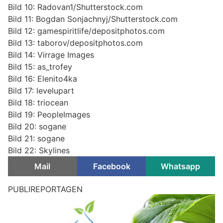
Bild 10: Radovan1/Shutterstock.com
Bild 11: Bogdan Sonjachnyj/Shutterstock.com
Bild 12: gamespiritlife/depositphotos.com
Bild 13: taborov/depositphotos.com
Bild 14: Virrage Images
Bild 15: as_trofey
Bild 16: Elenito4ka
Bild 17: levelupart
Bild 18: triocean
Bild 19: PeopleImages
Bild 20: sogane
Bild 21: sogane
Bild 22: Skylines
Mail
Facebook
Whatsapp
Bern BE: Mann greift Person auf Schützenmatte
an und stürzt bei Flucht vor der Polizei schwer
07.08.26
VON
POLIZEI.NEWS REDAKTION