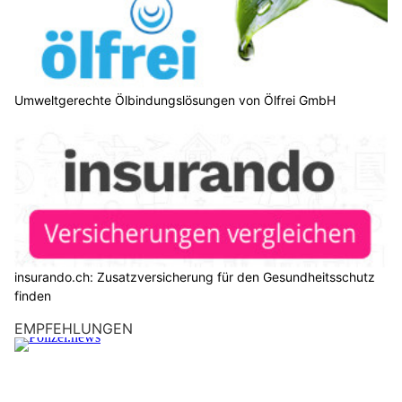
In der Nacht von Mittwoch auf Donnerstag wurde auf der
Schützenmatte in Bern eine Person von einem Mann tätlich
angegangen.
In der Folge ist der Mann vor einer Patrouille geflüchtet und
später gestürzt. Der Verletzte wurde mit der Ambulanz ins
Spital gefahren. Der Mann hat eine Ausgrenzungsverfügung für
die Gemeinde Bern. Ihm wird unter anderem Körperverletzung
und die Hinderung einer Amtshandlung vorgeworfen.
Weiterlesen
Diamonds Body GmbH: Ästhetische Lösungen für Schönheit und Wohlbefinden
Edle Teppiche bei Orientteppich Täbriz GmbH – kaufen, reinigen, restaurieren
Luzern geniessen: FONDUE HOUSE DU PONT lädt zum gemütlichen Fondue-Abend
ein