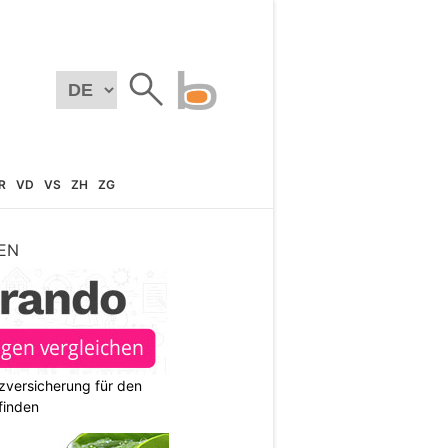
R
VD
VS
ZH
ZG
EN
zversicherung für den
finden