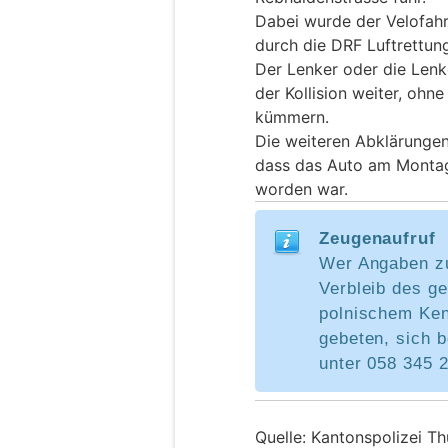
Dabei wurde der Velofahr
durch die DRF Luftrettung
Der Lenker oder die Lenk
der Kollision weiter, ohn
kümmern.
Die weiteren Abklärungen
dass das Auto am Montag
worden war.
Zeugenaufruf
Wer Angaben z
Verbleib des g
polnischem Ken
gebeten, sich 
unter 058 345 
Quelle: Kantonspolizei T