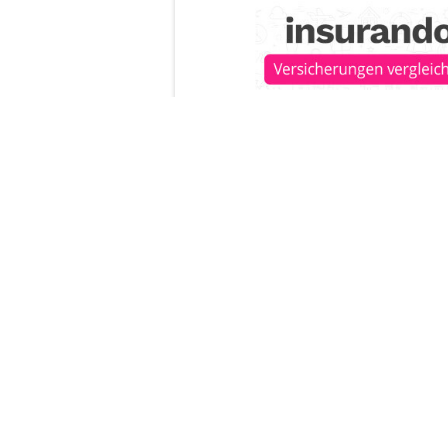
22.07.26
VON
POLIZEI.NEWS REDA
Gestern Morgen hat sich
zwischen einem Fussgä
ereignet.
Dabei wurde der Fussgäng
Lenkerin des bislang unbe
ohne sich um den Verletz
Zeugen.
Weiterlesen
insurando.ch: Zusatzversicherung für 
Gesundheitsschutz finden