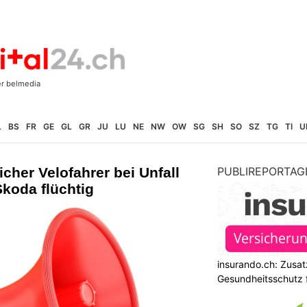
L
BS
FR
GE
GL
GR
JU
LU
NE
NW
OW
SG
SH
SO
SZ
TG
TI
U
cher Velofahrer bei Unfall
PUBLIREPORTAG
Skoda flüchtig
insurando.ch: Zusat
Gesundheitsschutz 