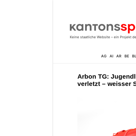
AG
AI
AR
BE
B
Arbon TG: Jugendli
verletzt – weisser 