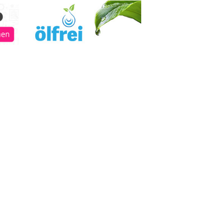
KTION
 in Schenkon ein Verkehrsunfall
nger und einem Personenwagen
er verletzt. Der Lenker oder die
kannten Autos setzte die Fahrt fort,
ten zu kümmern. Die Polizei sucht
den
Umweltgerechte Ölbindungslösungen von Ölfrei
GmbH