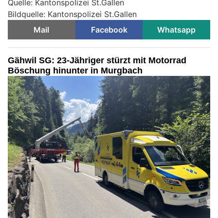
Quelle: Kantonspolizei St.Gallen
Bildquelle: Kantonspolizei St.Gallen
Mail
Facebook
Whatsapp
Gähwil SG: 23-Jähriger stürzt mit Motorrad
Böschung hinunter in Murgbach