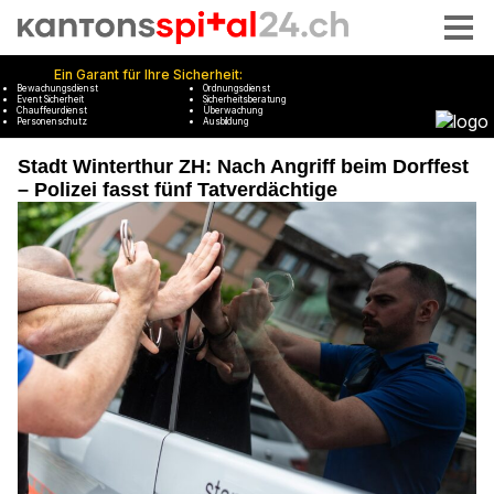
Stadt Winterthur ZH: Nach Angriff beim Dorffest
– Polizei fasst fünf Tatverdächtige