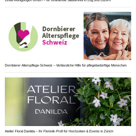
Dornbierer Alterspflege-Schweiz – Verlässliche Hilfe für pflegebedürftige Menschen
Atelier Floral Danilda – Ihr Floristik-Profi für Hochzeiten & Events in Zürich