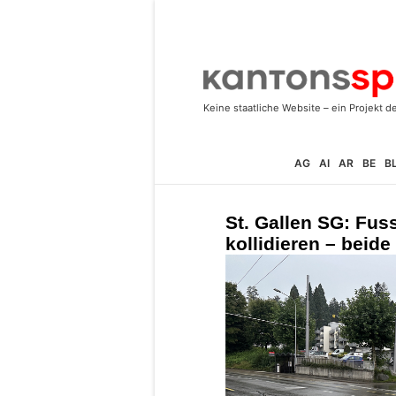
AG
AI
AR
BE
B
St. Gallen SG: Fus
kollidieren – beide 