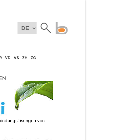
R
VD
VS
ZH
ZG
EN
bindungslösungen von