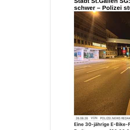
Stadt St.Gallen SG:
schwer – Polizei st
26.06.26
VON
POLIZEI.NEWS REDA
Eine 30-jährige E-Bike-F