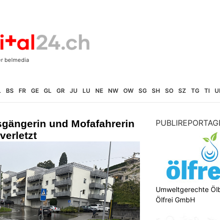
L
BS
FR
GE
GL
GR
JU
LU
NE
NW
OW
SG
SH
SO
SZ
TG
TI
U
sgängerin und Mofafahrerin
PUBLIREPORTAG
verletzt
Umweltgerechte Öl
Ölfrei GmbH