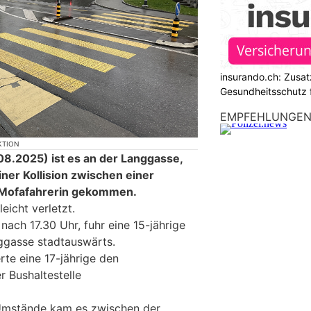
insurando.ch: Zusat
Gesundheitsschutz 
EMPFEHLUNGE
KTION
8.2025) ist es an der Langgasse,
ner Kollision zwischen einer
 Mofafahrerin gekommen.
eicht verletzt.
ach 17.30 Uhr, fuhr eine 15-jährige
ggasse stadtauswärts.
rte eine 17-jährige den
r Bushaltestelle
Umstände kam es zwischen der