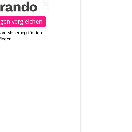
zversicherung für den
finden
N