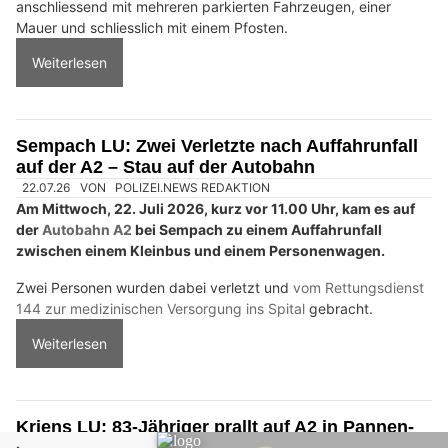
Umweltgerechte Ölbindungslösungen von Ölfrei GmbH
insurando.ch: Zusatzversicherung für den Gesundheitsschutz finden