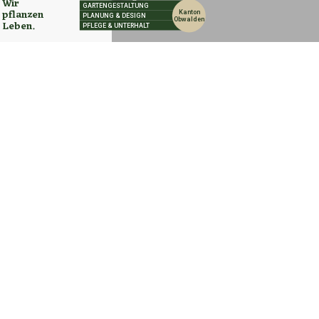
Littau LU: Alkoholisierter Autofahrer (50) rammt
Fahrzeuge – Kleinkind verletzt
20.07.26
VON
POLIZEI.NEWS REDAKTION
Am Samstag (18. Juli 2026, kurz nach 09:00 Uhr) fuhr ein
50-jähriger Autofahrer in Luzern, Ortsteil Littau, aus einer
Tiefgarage.
Dabei kollidierte er zunächst mit einem Unterstand,