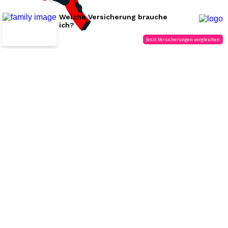
10.07.26
VON
POLIZEI.NEWS REDAKTION
Am Donnerstagabend, 9. Juli 2026, trafen
Passanten im
Kreis 7
auf einen bewusstlosen Jungen, der offensichtlich
verletzt war.
Er musste mit unbestimmten Kopfverletzungen ins Spital
gebracht werden. Die Stadtpolizei Zürich sucht Zeuginnen und
Zeugen.
Weiterlesen