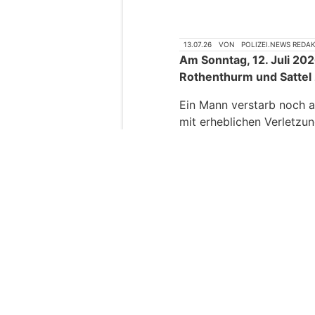
13.07.26
VON
POLIZEI.NEWS REDA
Am Sonntag, 12. Juli 20
Rothenthurm und Sattel 
Ein Mann verstarb noch au
mit erheblichen Verletzu
Weiterlesen
Umweltgerechte Ölbindungslösungen vo
GmbH