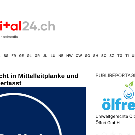
L
BS
FR
GE
GL
GR
JU
LU
NE
NW
OW
SG
SH
SO
SZ
TG
TI
U
cht in Mittelleitplanke und
PUBLIREPORTAG
erfasst
Umweltgerechte Öl
Ölfrei GmbH