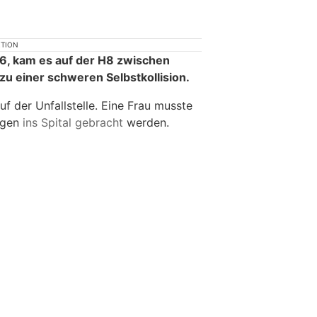
KTION
26, kam es auf der H8 zwischen
zu einer schweren Selbstkollision.
f der Unfallstelle. Eine Frau musste
ngen
ins Spital gebracht
werden.
n Ölfrei
insurando.ch: Zusatzversicherung für den
Gesundheitsschutz finden