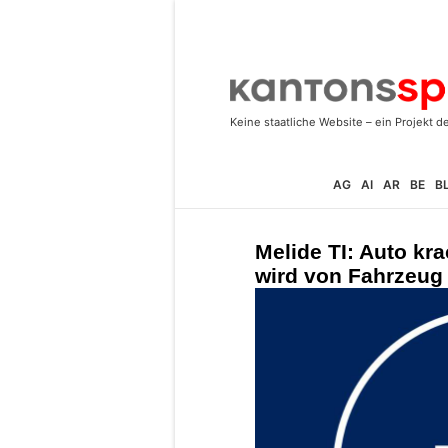
AG
AI
AR
BE
B
Melide TI: Auto kra
wird von Fahrzeug 