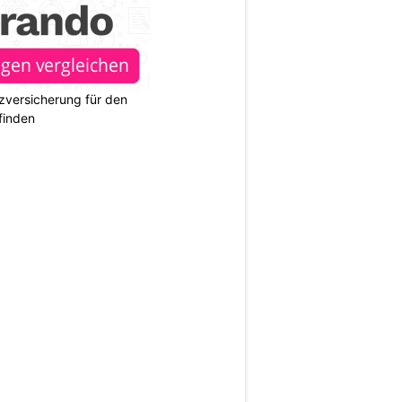
zversicherung für den
finden
N