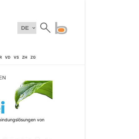
R
VD
VS
ZH
ZG
EN
bindungslösungen von