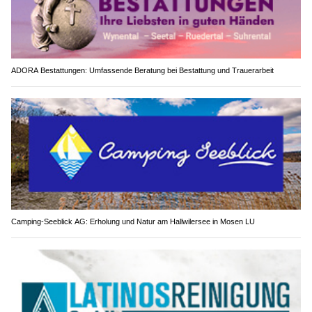
ADORA Bestattungen: Umfassende Beratung bei Bestattung und Trauerarbeit
Camping-Seeblick AG: Erholung und Natur am Hallwilersee in Mosen LU