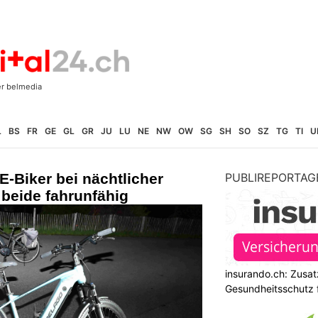
L
BS
FR
GE
GL
GR
JU
LU
NE
NW
OW
SG
SH
SO
SZ
TG
TI
U
E-Biker bei nächtlicher
PUBLIREPORTAG
– beide fahrunfähig
insurando.ch: Zusat
Gesundheitsschutz 