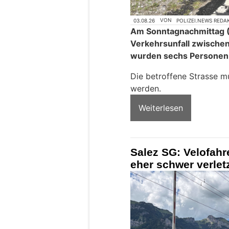
03.08.26
VON
POLIZEI.NEWS REDA
Am Sonntagnachmittag (
Verkehrsunfall zwische
wurden sechs Personen le
Die betroffene Strasse m
werden.
Weiterlesen
Salez SG: Velofahr
eher schwer verlet