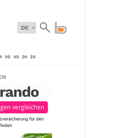
R
VD
VS
ZH
ZG
EN
zversicherung für den
finden