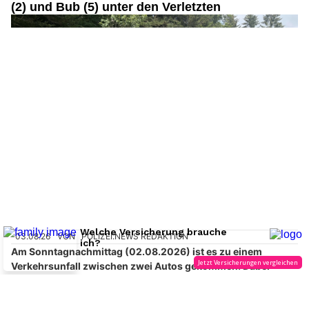
insurando.ch: Zusatzversicherung für den Gesundheitsschutz finden
Umweltgerechte Ölbindungslösungen von Ölfrei GmbH
Ennetbühl SG: Heftiger Frontalunfall – Kleinkind
(2) und Bub (5) unter den Verletzten