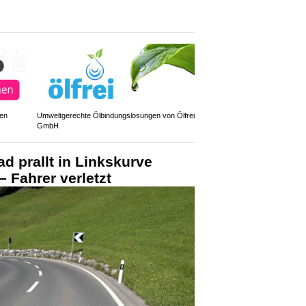
den
Umweltgerechte Ölbindungslösungen von Ölfrei
GmbH
d prallt in Linkskurve
 Fahrer verletzt