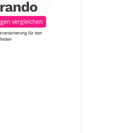
zversicherung für den
finden
N