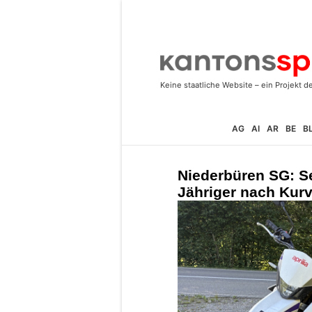
AG
AI
AR
BE
B
Niederbüren SG: Sel
Jähriger nach Kurv