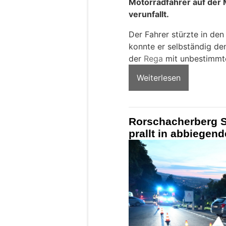
Motorradfahrer auf der 
verunfallt.
Der Fahrer stürzte in de
konnte er selbständig de
der
Rega
mit unbestimmte
Weiterlesen
Rorschacherberg SG
prallt in abbiegend