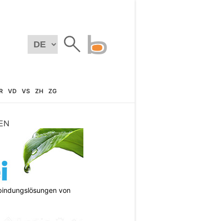
R
VD
VS
ZH
ZG
EN
bindungslösungen von