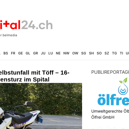
L
BS
FR
GE
GL
GR
JU
LU
NE
NW
OW
SG
SH
SO
SZ
TG
TI
U
bstunfall mit Töff – 16-
PUBLIREPORTAG
ensturz im Spital
Umweltgerechte Öl
Ölfrei GmbH