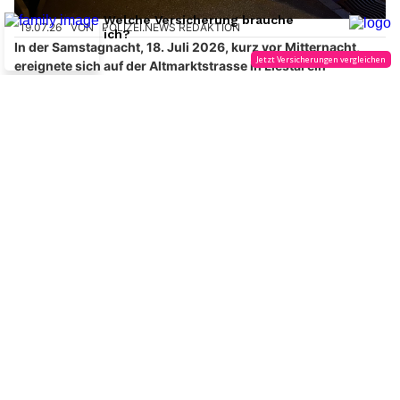
19.07.26
VON
POLIZEI.NEWS REDAKTION
In der Samstagnacht, 18. Juli 2026, kurz vor Mitternacht,
ereignete sich auf der Altmarktstrasse in Liestal ein
Selbstunfall mit einem Personenwagen.
Eine Person wurde zur Kontrolle ins Spital gebracht.
Weiterlesen
Trauerbegleitung mit Herz: Doris Passalacqua und ihr einfühlsames Team