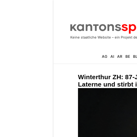
AG
AI
AR
BE
B
Winterthur ZH: 87-J
Laterne und stirbt 