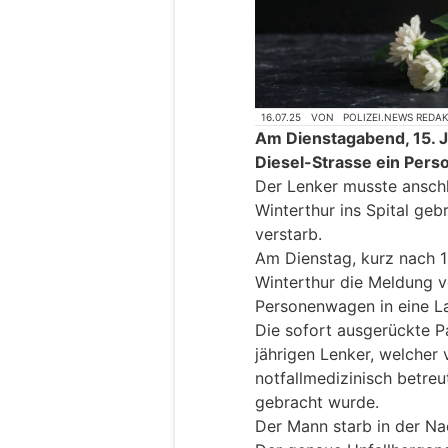
16.07.25
VON
POLIZEI.NEWS REDA
Am Dienstagabend, 15. Ju
Diesel-Strasse ein Pers
Der Lenker musste ansch
Winterthur ins Spital geb
verstarb.
Am Dienstag, kurz nach 19
Winterthur die Meldung vo
Personenwagen in eine Lat
Die sofort ausgerückte Pa
jährigen Lenker, welcher
notfallmedizinisch betreu
gebracht wurde.
Der Mann starb in der Nac