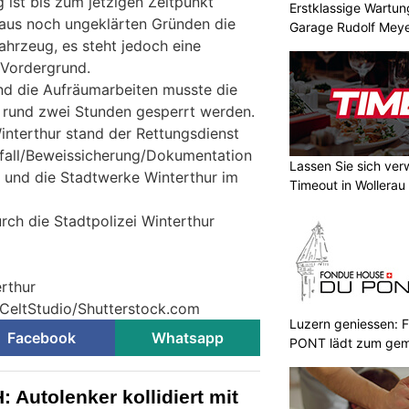
 ist bis zum jetzigen Zeitpunkt
Erstklassige Wartun
r aus noch ungeklärten Gründen die
Garage Rudolf Meyer
ahrzeug, es steht jedoch eine
 Vordergrund.
nd die Aufräumarbeiten musste die
r rund zwei Stunden gesperrt werden.
interthur stand der Rettungsdienst
nfall/Beweissicherung/Dokumentation
Lassen Sie sich ver
h und die Stadtwerke Winterthur im
Timeout in Wollerau
rch die Stadtpolizei Winterthur
erthur
 CeltStudio/Shutterstock.com
Luzern geniessen
Facebook
Whatsapp
PONT lädt zum gem
ein
 Autolenker kollidiert mit