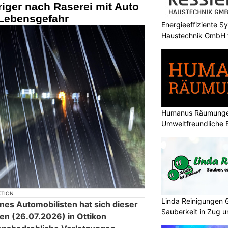
riger nach Raserei mit Auto
 Lebensgefahr
Energieeffiziente S
Haustechnik GmbH f
Humanus Räumungen
Umweltfreundliche 
KTION
Linda Reinigungen 
ines Automobilisten hat sich dieser
Sauberkeit in Zug 
n (26.07.2026) in Ottikon