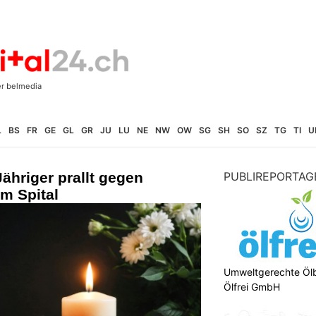
L
BS
FR
GE
GL
GR
JU
LU
NE
NW
OW
SG
SH
SO
SZ
TG
TI
U
ähriger prallt gegen
PUBLIREPORTAG
im Spital
Umweltgerechte Öl
Ölfrei GmbH