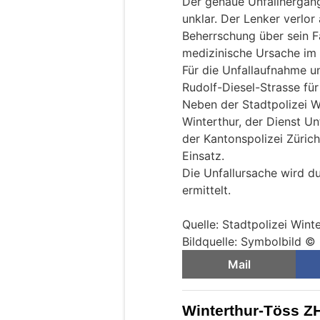
Der genaue Unfallhergang
unklar. Der Lenker verlo
Beherrschung über sein F
medizinische Ursache im
Für die Unfallaufnahme u
Rudolf-Diesel-Strasse fü
Neben der Stadtpolizei W
Winterthur, der Dienst U
der Kantonspolizei Züric
Einsatz.
Die Unfallursache wird du
ermittelt.
Quelle: Stadtpolizei Wint
Bildquelle: Symbolbild ©
Mail
Winterthur-Töss ZH: