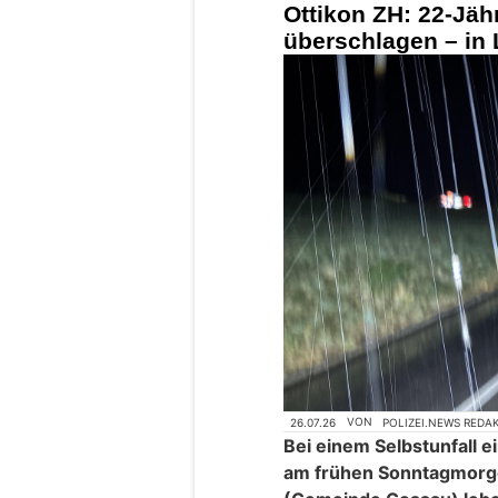
Ottikon ZH: 22-Jäh
überschlagen – in
26.07.26
VON
POLIZEI.NEWS REDA
Bei einem Selbstunfall e
am frühen Sonntagmorge