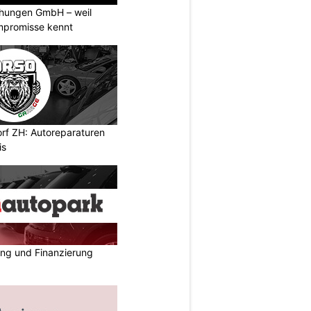
chungen GmbH – weil
ompromisse kennt
rf ZH: Autoreparaturen
is
ing und Finanzierung