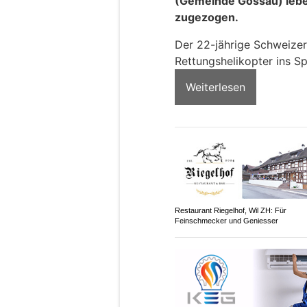
(Gemeinde Gossau) lebe
zugezogen.
Der 22-jährige Schweize
Rettungshelikopter ins Sp
Weiterlesen
Restaurant Riegelhof, Wil ZH: Für
Feinschmecker und Geniesser