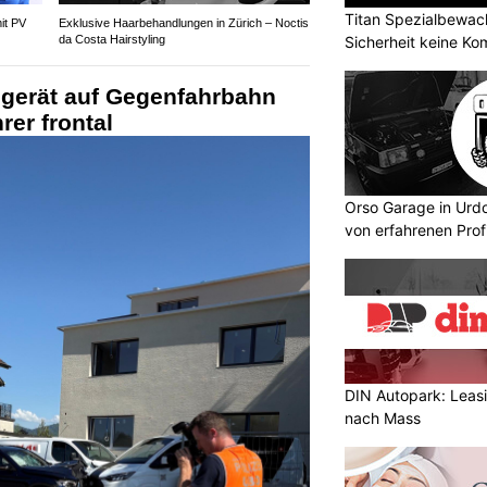
Titan Spezialbewa
it PV
Exklusive Haarbehandlungen in Zürich – Noctis
Sicherheit keine K
da Costa Hairstyling
 gerät auf Gegenfahrbahn
rer frontal
Orso Garage in Urdo
von erfahrenen Prof
DIN Autopark: Leas
nach Mass