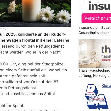
insurando.ch: Zusat
KTION
Gesundheitsschutz 
li 2025, kollidierte an der Rudolf-
onenwagen frontal mit einer Laterne.
liessend durch den Rettungsdienst
racht werden, wo er in der Nacht
.00 Uhr, ging bei der Stadtpolizei
n einem Selbstunfall ein, wobei ein
Thaler Haustechnik
Lüftung, Heizung un
erne gefahren sein soll.
trouille traf vor Ort auf den 87-
 vom Rettungsdienst
t und anschliessend ins Spital
ht im Spital.