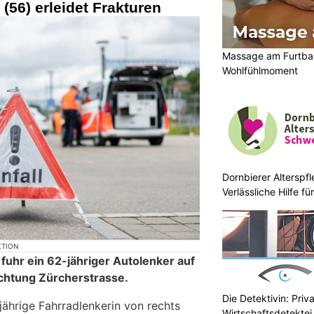
 (56) erleidet Frakturen
Massage am Furtbac
Wohlfühlmoment
Dornbierer Alterspf
Verlässliche Hilfe f
Menschen
KTION
fuhr ein 62-jähriger Autolenker auf
ichtung Zürcherstrasse.
Die Detektivin: Priv
-jährige Fahrradlenkerin von rechts
Wirtschaftsdetektei