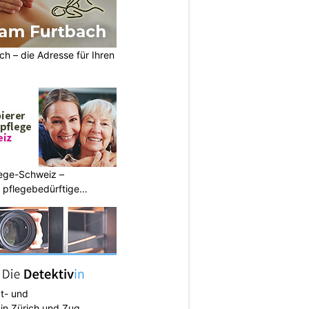
h – die Adresse für Ihren
lege-Schweiz –
ür pflegebedürftige
at- und
 in Zürich und Zug