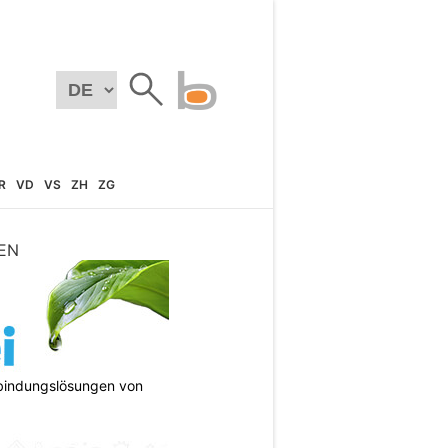
R
VD
VS
ZH
ZG
EN
bindungslösungen von