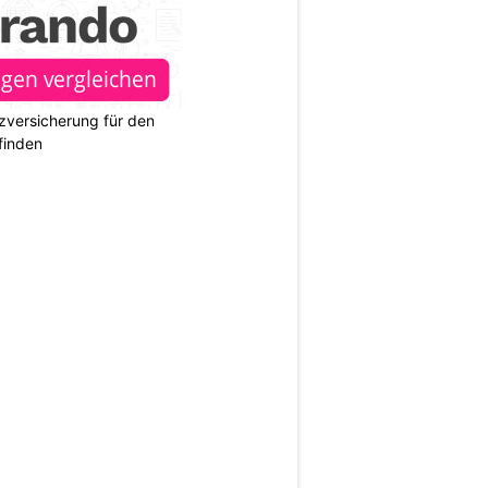
zversicherung für den
finden
N