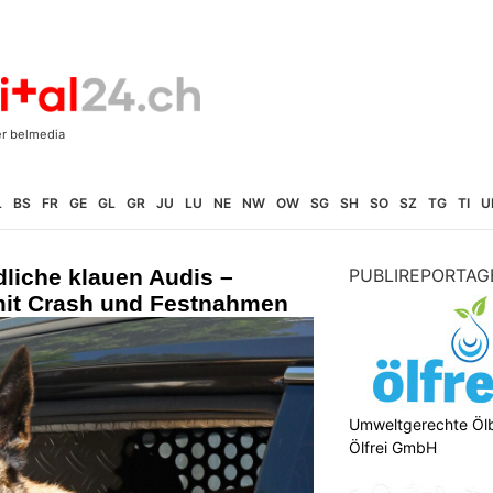
L
BS
FR
GE
GL
GR
JU
LU
NE
NW
OW
SG
SH
SO
SZ
TG
TI
U
liche klauen Audis –
PUBLIREPORTAG
mit Crash und Festnahmen
Umweltgerechte Öl
Ölfrei GmbH