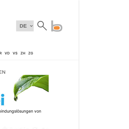
R
VD
VS
ZH
ZG
EN
bindungslösungen von