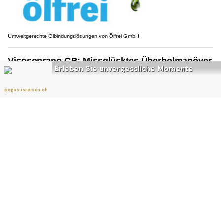
Umweltgerechte Ölbindungslösungen von Ölfrei GmbH
Vicosoprano GR: Missglücktes Überholmanöver
endet mit Totalschäden und Spitaleinweisung